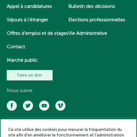
Appel à candidatures
Bulletin des décisions
Séjours à l’étranger
Elections professionnelles
Offres d’emploi et de stages
Vie Administrative
Contact
Marché public
Faire un don
Nous suivre
Ce site utilise des cookies pour mesurer la fréquentation du
Académie des inscriptions et belles lettres – Tous droits réservés
site afin d’en améliorer le fonctionnement et l’administration