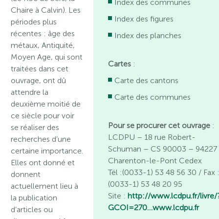
Index des communes
Chaire à Calvin). Les
Index des figures
périodes plus
récentes : âge des
Index des planches
métaux, Antiquité,
Moyen Age, qui sont
Cartes
:
traitées dans cet
ouvrage, ont dû
Carte des cantons
attendre la
Carte des communes
deuxième moitié de
ce siècle pour voir
Pour se procurer cet ouvrage
:
se réaliser des
LCDPU – 18 rue Robert-
recherches d’une
Schuman – CS 90003 – 94227
certaine importance.
Charenton-le-Pont Cedex
Elles ont donné et
Tél :(0033-1) 53 48 56 30 / Fax 
donnent
(0033-1) 53 48 20 95
actuellement lieu à
Site :
http://www.lcdpu.fr/livre/
la publication
GCOI=270…
www.lcdpu.fr
d’articles ou