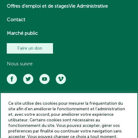
Offres d’emploi et de stages
Vie Administrative
Contact
Marché public
Faire un don
Nous suivre
Ce site utilise des cookies pour mesurer la fréquentation du
Académie des inscriptions et belles lettres – Tous droits réservés
site afin d’en améliorer le fonctionnement et l’administration
2025
et, avec votre accord, pour améliorer votre expérience
Politique de confidentialité
utilisateur. Certains cookies sont nécessaires au
Mentions légales
fonctionnement du site. Vous pouvez accepter, gérer vos
préférences par finalité ou continuer votre navigation sans
Crédits
accepter. Vous pouvez changer ce choix à tout moment.
Gestion des cookies