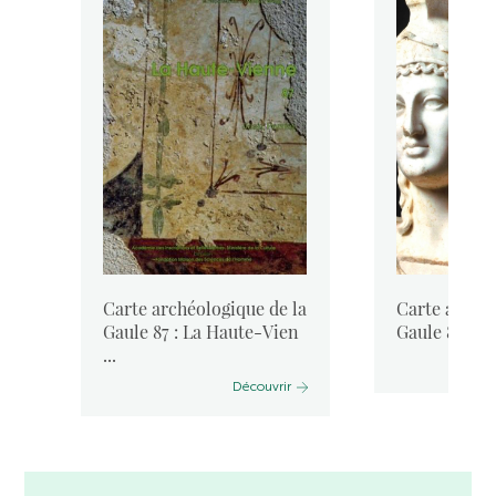
la
Carte archéologique de la
Carte archéo
Gaule 87 : La Haute-Vien
Gaule 86-3 : 
...
Découvrir