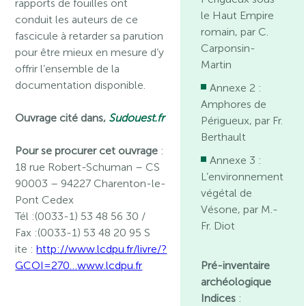
rapports de fouilles ont
le Haut Empire
conduit les auteurs de ce
romain, par C.
fascicule à retarder sa parution
Carponsin-
pour être mieux en mesure d’y
Martin
offrir l’ensemble de la
documentation disponible.
Annexe 2 :
Amphores de
Ouvrage cité dans,
Sudouest.fr
Périgueux, par Fr.
Berthault
Pour se procurer cet ouvrage
:
Annexe 3 :
18 rue Robert-Schuman – CS
L’environnement
90003 – 94227 Charenton-le-
végétal de
Pont Cedex
Vésone, par M.-
Tél :(0033-1) 53 48 56 30 /
Fr. Diot
Fax :(0033-1) 53 48 20 95 S
ite :
http://www.lcdpu.fr/livre/?
GCOI=270…
www.lcdpu.fr
Pré-inventaire
archéologique
Indices
: