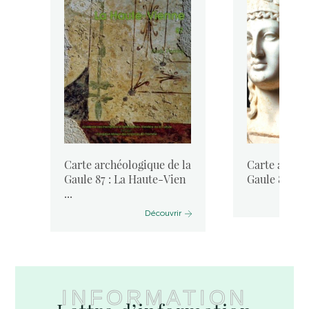
la
Carte archéologique de la
Carte archéo
Gaule 87 : La Haute-Vien
Gaule 86-3 : 
...
Découvrir
INFORMATION