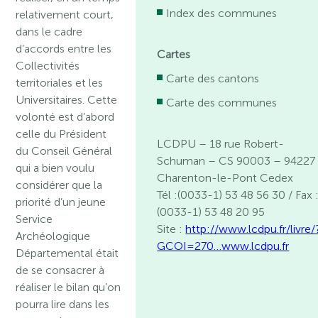
Index des communes
relativement court,
dans le cadre
d’accords entre les
Cartes
Collectivités
Carte des cantons
territoriales et les
Universitaires. Cette
Carte des communes
volonté est d’abord
celle du Président
LCDPU – 18 rue Robert-
du Conseil Général
Schuman – CS 90003 – 94227
qui a bien voulu
Charenton-le-Pont Cedex
considérer que la
Tél :(0033-1) 53 48 56 30 / Fax 
priorité d’un jeune
(0033-1) 53 48 20 95
Service
Site :
http://www.lcdpu.fr/livre/
Archéologique
GCOI=270…
www.lcdpu.fr
Départemental était
de se consacrer à
réaliser le bilan qu’on
pourra lire dans les