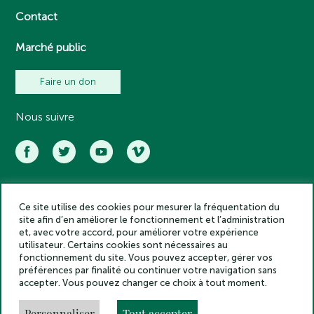
Contact
Marché public
Faire un don
Nous suivre
Ce site utilise des cookies pour mesurer la fréquentation du
Académie des inscriptions et belles lettres – Tous droits réservés
site afin d’en améliorer le fonctionnement et l’administration
2025
et, avec votre accord, pour améliorer votre expérience
Politique de confidentialité
utilisateur. Certains cookies sont nécessaires au
Mentions légales
fonctionnement du site. Vous pouvez accepter, gérer vos
préférences par finalité ou continuer votre navigation sans
Crédits
accepter. Vous pouvez changer ce choix à tout moment.
Gestion des cookies
Made by
Personnaliser
Tout accepter