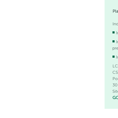
Pl
In
I
pr
I
LC
CS
Po
30
Sit
GC