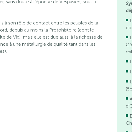
er, sans doute à l’époque de Vespasien, sous le
Sy
dé
L
fois à son rôle de contact entre les peuples de la
co
rd, depuis au moins la Protohistoire (dont le
 de Vix), mais elle est due aussi à la richesse de
nce à une métallurgie de qualité tant dans les
Cô
s).
mi
L
L
L
(5e
d’
D
Ch