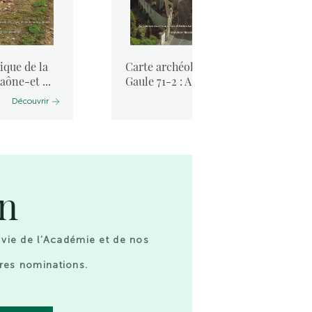
ique de la
Carte archéologique de la
aône-et ...
Gaule 71-2 : Autun, atla ...
Découvrir
Découvrir
on
 vie de l’Académie et de nos
res nominations.