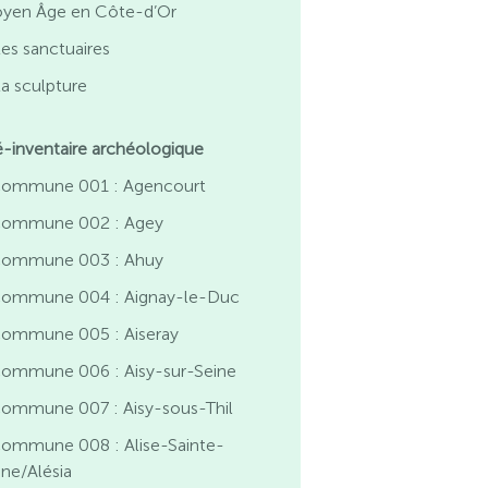
yen Âge en Côte-d’Or
es sanctuaires
a sculpture
é-inventaire archéologique
commune 001 : Agencourt
commune 002 : Agey
commune 003 : Ahuy
commune 004 : Aignay-le-Duc
commune 005 : Aiseray
commune 006 : Aisy-sur-Seine
commune 007 : Aisy-sous-Thil
commune 008 : Alise-Sainte-
ine/Alésia