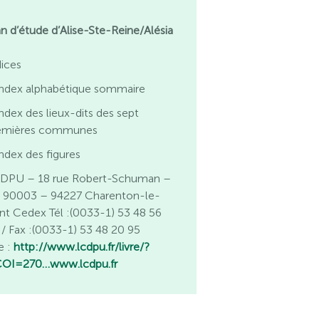
an d’étude d’Alise-Ste-Reine/Alésia
dices
Index alphabétique sommaire
ndex des lieux-dits des sept
emières communes
ndex des figures
DPU – 18 rue Robert-Schuman –
 90003 – 94227 Charenton-le-
nt Cedex Tél :(0033-1) 53 48 56
 / Fax :(0033-1) 53 48 20 95
e :
http://www.lcdpu.fr/livre/?
OI=270…
www.lcdpu.fr