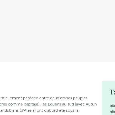
T
ssentiellement patégée entre deux grands peuples
ngres comme capitale), les Eduens au sud (avec Autun
bi
andubiens (d’Alésia) ont d’abord été sous la
bi