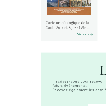
ogique de la
Carte archéologique de la
 Côte d’O ...
Gaule 89-1 et 89-2 : L&r ...
Découvrir
Découvrir
L
Inscrivez-vous pour recevoir 
futurs événements.
Recevez également les derniè