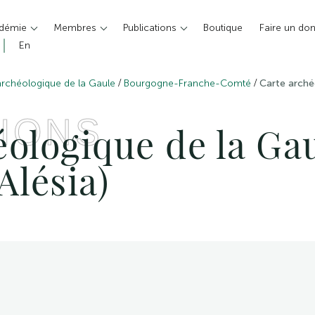
adémie
Membres
Publications
Boutique
Faire un do
En
/
/
archéologique de la Gaule
Bourgogne-Franche-Comté
Carte arché
IONS
ologique de la Gau
Alésia)