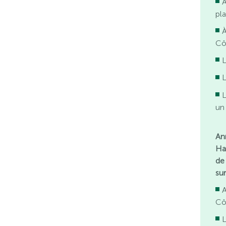
pl
À
Cô
L
L
L
un 
An
Ha
de
su
Cô
L