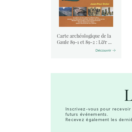
ogique de la
Carte archéologique de la
 Côte d’O ...
Gaule 89-1 et 89-2 : L&r ...
Découvrir
Découvrir
L
Inscrivez-vous pour recevoir 
futurs événements.
Recevez également les derniè