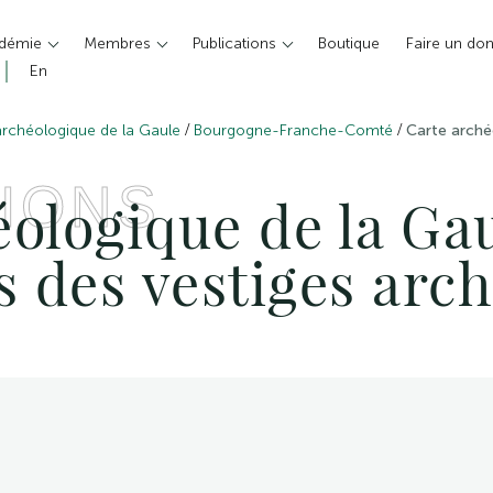
adémie
Membres
Publications
Boutique
Faire un do
En
/
/
archéologique de la Gaule
Bourgogne-Franche-Comté
Carte arché
IONS
ologique de la Gau
s des vestiges arc