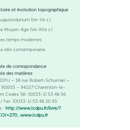
stoire et évolution topographique
ugustodunum (Ier-Ve s.)
Le Moyen-Age (Ve-XVe s.)
Les temps modernes
a ville contemporaine
ble de correspondance
ble des matières
DPU – 18 rue Robert-Schuman –
 90003 – 94227 Charenton-le-
nt Cedex Tél :(0033-1) 53 48 56
 / Fax :(0033-1) 53 48 20 95
e :
http://www.lcdpu.fr/livre/?
OI=270…
www.lcdpu.fr