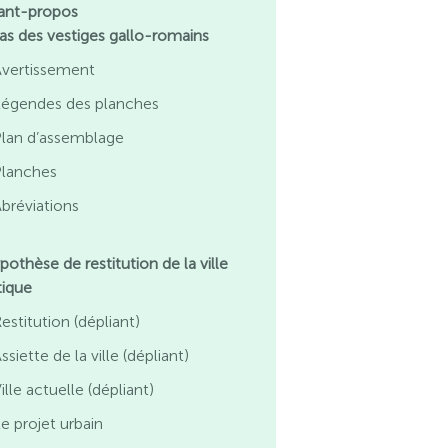
ant-propos
las des vestiges gallo-romains
Avertissement
Légendes des planches
Plan d’assemblage
Planches
bréviations
pothèse de restitution de la ville
tique
estitution (dépliant)
ssiette de la ville (dépliant)
ille actuelle (dépliant)
e projet urbain