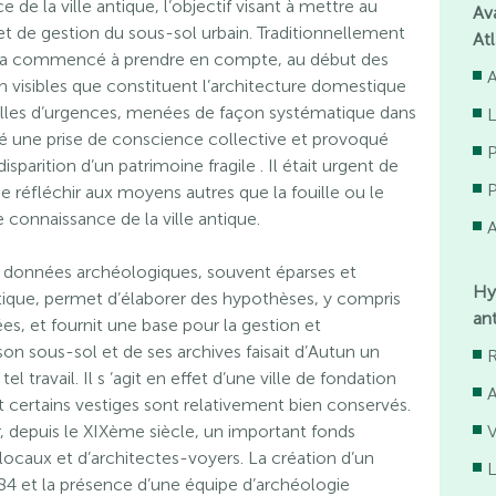
 de la ville antique, l’objectif visant à mettre au
Av
 et de gestion du sous-sol urbain. Traditionnellement
At
 a commencé à prendre en compte, au début des
 visibles que constituent l’architecture domestique
uilles d’urgences, menées de façon systématique dans
té une prise de conscience collective et provoqué
isparition d’un patrimoine fragile . Il était urgent de
e réfléchir aux moyens autres que la fouille ou le
 connaissance de la ville antique.
A
s données archéologiques, souvent éparses et
Hy
tique, permet d’élaborer des hypothèses, y compris
an
ées, et fournit une base pour la gestion et
on sous-sol et de ses archives faisait d’Autun un
R
l travail. Il s ’agit en effet d’une ville de fondation
A
t certains vestiges sont relativement bien conservés.
, depuis le XIXème siècle, un important fonds
V
s locaux et d’architectes-voyers. La création d’un
L
84 et la présence d’une équipe d’archéologie