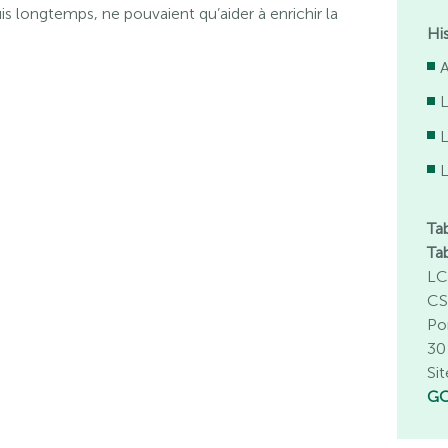
uis longtemps, ne pouvaient qu’aider à enrichir la
Hi
A
L
Ta
Ta
LC
CS
Po
30
Sit
GC