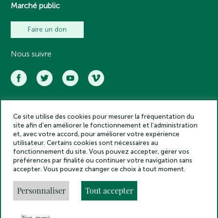
Marché public
Faire un don
Nous suivre
Ce site utilise des cookies pour mesurer la fréquentation du
Académie des inscriptions et belles lettres – Tous droits réservés
site afin d’en améliorer le fonctionnement et l’administration
2025
et, avec votre accord, pour améliorer votre expérience
Politique de confidentialité
utilisateur. Certains cookies sont nécessaires au
Mentions légales
fonctionnement du site. Vous pouvez accepter, gérer vos
préférences par finalité ou continuer votre navigation sans
Crédits
accepter. Vous pouvez changer ce choix à tout moment.
Gestion des cookies
Made by
Personnaliser
Tout accepter
Non, merci