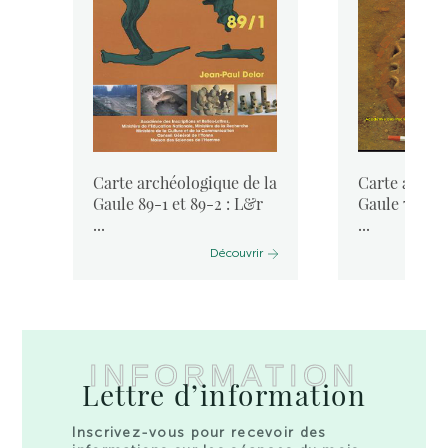
la
Carte archéologique de la
Carte archéo
Gaule 89-1 et 89-2 : L&r
Gaule 71-4 :
...
...
Découvrir
INFORMATION
Lettre d’information
Inscrivez-vous pour recevoir des