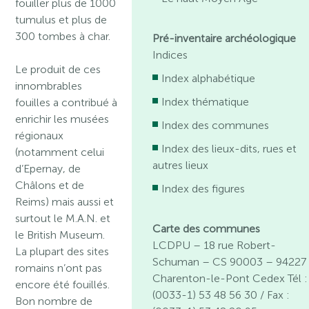
fouiller plus de 1000
tumulus et plus de
300 tombes à char.
Pré-inventaire archéologique
Indices
Le produit de ces
Index alphabétique
innombrables
Index thématique
fouilles a contribué à
enrichir les musées
Index des communes
régionaux
Index des lieux-dits, rues et
(notamment celui
autres lieux
d’Epernay, de
Châlons et de
Index des figures
Reims) mais aussi et
surtout le M.A.N. et
Carte des communes
le British Museum.
LCDPU – 18 rue Robert-
La plupart des sites
Schuman – CS 90003 – 94227
romains n’ont pas
Charenton-le-Pont Cedex Tél :
encore été fouillés.
(0033-1) 53 48 56 30 / Fax :
Bon nombre de