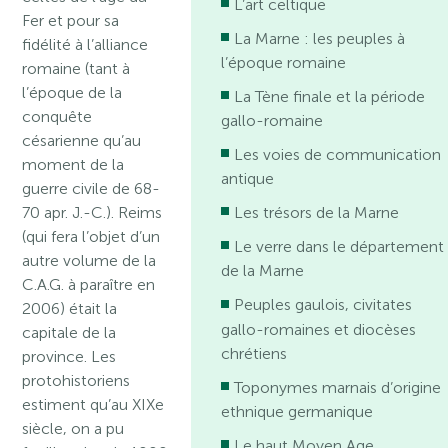
L’art celtique
Fer et pour sa
La Marne : les peuples à
fidélité à l’alliance
l’époque romaine
romaine (tant à
l’époque de la
La Tène finale et la période
conquête
gallo-romaine
césarienne qu’au
Les voies de communication
moment de la
antique
guerre civile de 68-
70 apr. J.-C.). Reims
Les trésors de la Marne
(qui fera l’objet d’un
Le verre dans le département
autre volume de la
de la Marne
C.A.G. à paraître en
Peuples gaulois, civitates
2006) était la
gallo-romaines et diocèses
capitale de la
chrétiens
province. Les
protohistoriens
Toponymes marnais d’origine
estiment qu’au XIXe
ethnique germanique
siècle, on a pu
Le haut Moyen Age