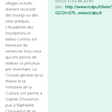
(0033-1) 53 48 20 95
villages actuels
Site :
http://www.lcdpu.fr/livre/
doivent recouvrir
GCOI=270…
www.lcdpu.fr
des bourgs ou des
sites antiques.
L’Académie des
Inscriptions et
belles-Lettres est
heureuse de
remercier tous ceux
qui ont permis de
réaliser ce précieux
pré-inventaire. Le
Conseil général de la
Marne et le
ministère de la
Culture ont permis à
Sophie Chossenot,
puis à Raphaëlle
Chossenot de se