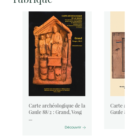
la
Carte archéologique de la
Carte archéo
Gaule 88/2 : Grand, Vosg
Gaule 88 : L
...
Découvrir