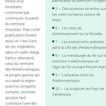
parcellaires du piémont vosgien
forme d’un
inventaire,
5 – Découvertes récentes sur
commune par
les voies romaines autour de
commune, le passé
Metz
du territoire
6 – Les sites de
mosellan. Mais cette
franchissement sur la Moselle
publication l’insère
aussi, et c’est l’une
7 – Les instruments aratoires
de ses originalités,
dans la cité des Médiomatrique
dans un cadre élargi,
8 – La métallurgie du fer sur l
franco-allemand,
territoire médiomatrique de
celui du territoire
l’âge du Fer au haut Moyen Age
des Médiomatriques,
le peuple gaulois qui
9 – L’artisanat chez les
occupait la région
Médiomatriques
avant la conquête
10 – La sculpture du Pays de
romaine, territoire
Sarrebourg
qui plus tard
constitue l’une des