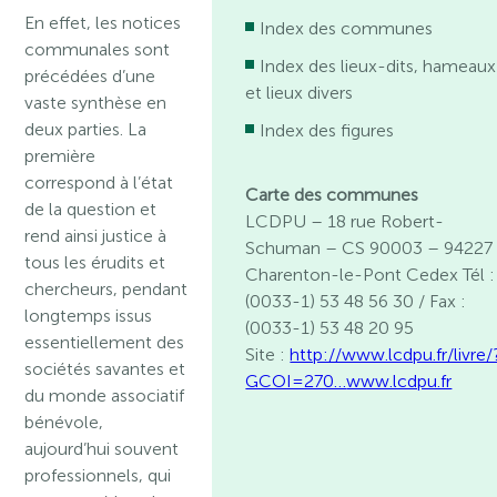
En effet, les notices
Index des communes
communales sont
Index des lieux-dits, hameaux
précédées d’une
et lieux divers
vaste synthèse en
deux parties. La
Index des figures
première
correspond à l’état
Carte des communes
de la question et
LCDPU – 18 rue Robert-
rend ainsi justice à
Schuman – CS 90003 – 94227
tous les érudits et
Charenton-le-Pont Cedex Tél :
chercheurs, pendant
(0033-1) 53 48 56 30 / Fax :
longtemps issus
(0033-1) 53 48 20 95
essentiellement des
Site :
http://www.lcdpu.fr/livre/
sociétés savantes et
GCOI=270…
www.lcdpu.fr
du monde associatif
bénévole,
aujourd’hui souvent
professionnels, qui