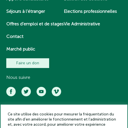
Séjours à l’étranger
Elections professionnelles
Offres d’emploi et de stages
Vie Administrative
Contact
Marché public
Faire un don
Nous suivre
Ce site utilise des cookies pour mesurer la fréquentation du
Académie des inscriptions et belles lettres – Tous droits réservés
site afin d’en améliorer le fonctionnement et l’administration
2025
et, avec votre accord, pour améliorer votre expérience
Politique de confidentialité