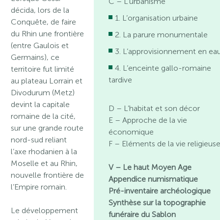
C – L’urbanisme
décida, lors de la
1. L’organisation urbaine
Conquête, de faire
du Rhin une frontière
2. La parure monumentale
(entre Gaulois et
3. L’approvisionnement en ea
Germains), ce
4. L’enceinte gallo-romaine
territoire fut limité
tardive
au plateau Lorrain et
Divodurum (Metz)
devint la capitale
D – L’habitat et son décor
romaine de la cité,
E – Approche de la vie
sur une grande route
économique
nord-sud reliant
F – Eléments de la vie religieus
l’axe rhodanien à la
Moselle et au Rhin,
V – Le haut Moyen Age
nouvelle frontière de
Appendice numismatique
l’Empire romain.
Pré-inventaire archéologique
Synthèse sur la topographie
Le développement
funéraire du Sablon