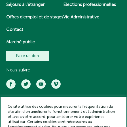
Séjours à l’étranger
Elections professionnelles
Offres d’emploi et de stages
Vie Administrative
Contact
Marché public
Faire un don
Nous suivre
Ce site utilise des cookies pour mesurer la fréquentation du
Académie des inscriptions et belles lettres – Tous droits réservés
site afin d’en améliorer le fonctionnement et l’administration
2025
et, avec votre accord, pour améliorer votre expérience
Politique de confidentialité
utilisateur. Certains cookies sont nécessaires au
Mentions légales
fonctionnement du site. Vous pouvez accepter, gérer vos