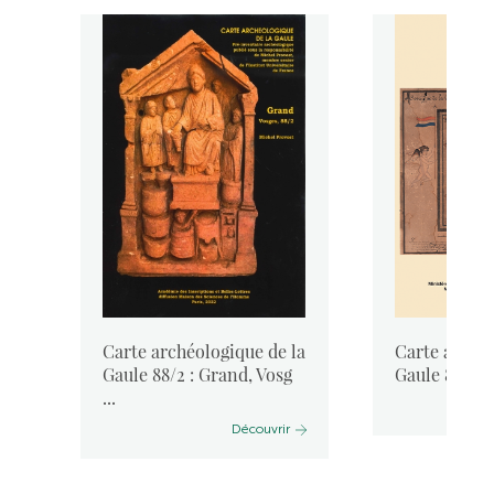
la
Carte archéologique de la
Carte archéo
Gaule 88/2 : Grand, Vosg
Gaule 88 : L
...
Découvrir