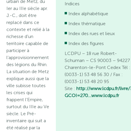
urbain de Metz, du
Indices
Ier au IIIe siècle apr.
Index alphabétique
J.-C., doit être
replacé dans ce
Index thématique
contexte et relié à la
Index des rues et lieux
richesse d’un
territoire capable de
Index des figures
participer à
LCDPU – 18 rue Robert-
l’approvisionnement
Schuman – CS 90003 – 94227
des légions du Rhin.
Charenton-le-Pont Cedex Tél :
La situation de Metz
(0033-1) 53 48 56 30 / Fax :
explique aussi que la
(0033-1) 53 48 20 95
ville subisse toutes
Site :
http://www.lcdpu.fr/livre/
les crises qui
GCOI=270…
www.lcdpu.fr
frappent l’Empire,
surtout du IIIe au Ve
siècle. Le Pré-
inventaire qui suit a
été réalisé par la