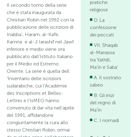
pratiche
Il secondo tomo della serie
religiose
che è stata inaugurata da
Christian Robin nel 1992 con la
D. La
pubblicazione delle iscrizioni di
confessione
Inabba’, Haram, al-Kafir,
dei peccati
Kamna ·e al-J:Iarashif nel Jawf
VII. Shaqab
inferiore e medio viene ora
al-Manassa
pubblicato dall’Istituto ltaliano
tra Yathill,
per il Medio ed Estremo
Ma’ïn e Saba’
Oriente. La serie è quella dell
A. Il sostrato
‘Inventario delle iscrizioni
sabeo
sudarabiche, cui l’Académie
des Inscriptions et Belles-
B. Gli inizi
Lettres e l’IsMEO hanno
del regno di
convenuto di dar vita nell’aprile
Ma’ïn
del 1991, affidandone
C. I nomadi
congiuntamente la cura allo
stesso Christian Robin, ormai