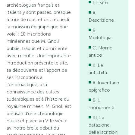
I. Il sito
archéologues français et
italiens y sont passés, presque
A.
à tour de rôle, et ont recueilli
Descrizione
la moisson épigraphique que
B.
voici : 18 inscriptions
Moifologia
minéennes que M. Gnoli
C. Nome
publie, traduit et commente
antico
avec minutie. Une importante
introduction présente le site,
II. Le
sa découverte et l’apport de
antichità
ses inscriptions à
A. Inventario
l’onomastique, à la
epigrafico
connaissance des cultes
sudarabiques et à l’histoire du
B. 1
royaume minéen. M. Gnoli est
monumenti
partisan d’une chronologie
III. La
haute et place au VIIe siècle
datazione
av. notre ère le début du
delle iscrizioni