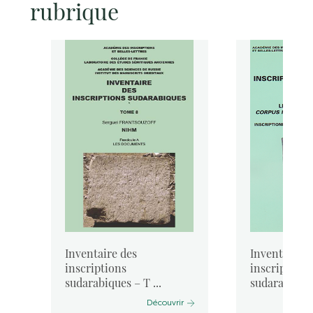
rubrique
o
Inventaire des
Inventaire d
inscriptions
inscriptions
sudarabiques – T ...
sudarabiques 
Découvrir