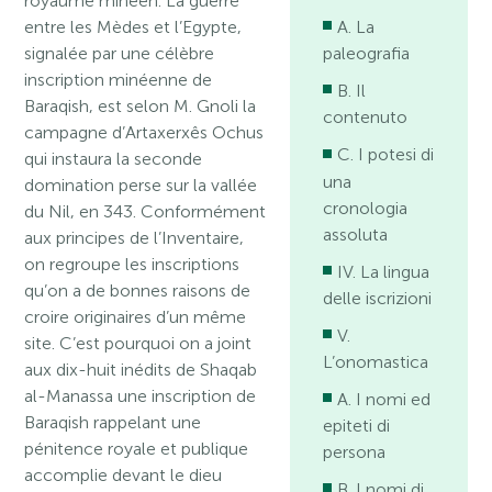
royaume minéen. La guerre
entre les Mèdes et l’Egypte,
A. La
signalée par une célèbre
paleografia
inscription minéenne de
B. Il
Baraqish, est selon M. Gnoli la
contenuto
campagne d’Artaxerxês Ochus
C. I potesi di
qui instaura la seconde
una
domination perse sur la vallée
cronologia
du Nil, en 343. Conformément
assoluta
aux principes de l’Inventaire,
on regroupe les inscriptions
IV. La lingua
qu’on a de bonnes raisons de
delle iscrizioni
croire originaires d’un même
V.
site. C’est pourquoi on a joint
L’onomastica
aux dix-huit inédits de Shaqab
al-Manassa une inscription de
A. I nomi ed
Baraqish rappelant une
epiteti di
pénitence royale et publique
persona
accomplie devant le dieu
B. I nomi di