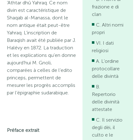
‘Athtar dhû Yahraq. Ce nom
frazione e di
divin est caractéristique de
clan
Shaqab al-Manassa, dont le
C. Altri nomi
nom antique était peut-être
propri
Yahraq. L’inscription de
Baraqish avait été publiée par J.
VI. I dati
Halévy en 1872. La traduction
religiosi
et les explications qu’en donne
A. L’ordine
aujourd’hui M. Gnoli,
protocollare
comparées à celles de l’edito
delle divintà
princeps, permettent de
mesurer les progrès accomplis
B.
par l’épigraphie sudarabique.
Repertorio
delle divinità
attestate
C. Il servizio
degli dèi, il
Préface
extrait
culto e le