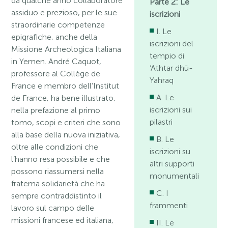
da qualche anno collaboratore
Parte 2: Le
assiduo e prezioso, per le sue
iscrizioni
straordinarie competenze
I. Le
epigrafiche, anche della
iscrizioni del
Missione Archeologica Italiana
tempio di
in Yemen. André Caquot,
‘Athtar dhü-
professore al Collège de
Yahraq
France e membro dell’Institut
A. Le
de France, ha bene illustrato,
iscrizioni sui
nella prefazione al primo
pilastri
tomo, scopi e criteri che sono
alla base della nuova iniziativa,
B. Le
oltre alle condizioni che
iscrizioni su
l’hanno resa possibile e che
altri supporti
possono riassumersi nella
monumentali
fratema solidarietà che ha
C. I
sempre contraddistinto il
frammenti
lavoro sul campo delle
missioni francese ed italiana,
II. Le