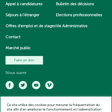
Appel à candidatures
Bulletin des décisions
Séjours à l’étranger
Elections professionnelles
Offres d’emploi et de stages
Vie Administrative
Contact
Marché public
Faire un don
Nous suivre
Ce site utilise des cookies pour mesurer la fréquentation du
Académie des inscriptions et belles lettres – Tous droits réservés
site afin d’en améliorer le fonctionnement et l’administration
2025