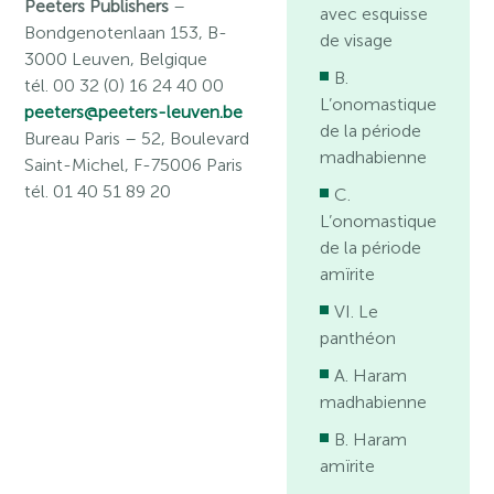
Peeters Publishers
–
avec esquisse
Bondgenotenlaan 153, B-
de visage
3000 Leuven, Belgique
B.
tél. 00 32 (0) 16 24 40 00
L’onomastique
peeters@peeters-leuven.be
de la période
Bureau Paris
– 52, Boulevard
madhabienne
Saint-Michel, F-75006 Paris
tél. 01 40 51 89 20
C.
L’onomastique
de la période
amïrite
VI. Le
panthéon
A. Haram
madhabienne
B. Haram
amïrite