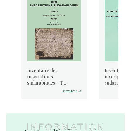
o
Inventaire des
Inventaire d
inscriptions
inscriptions
sudarabiques – T ...
sudarabiques 
Découvrir
INFORMATION