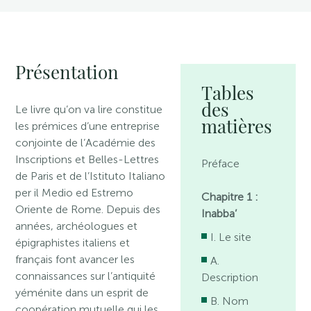
Présentation
Tables
des
Le livre qu’on va lire constitue
matières
les prémices d’une entreprise
conjointe de l’Académie des
Inscriptions et Belles-Lettres
Préface
de Paris et de l’Istituto Italiano
per il Medio ed Estremo
Chapitre 1 :
Oriente de Rome. Depuis des
Inabba’
années, archéologues et
I. Le site
épigraphistes italiens et
français font avancer les
A.
connaissances sur l’antiquité
Description
yéménite dans un esprit de
B. Nom
coopération mutuelle qui les