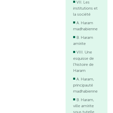
VII. Les
institutions et
la société
A. Haram
madhabienne
B. Haram
amïrite
VIII. Une
esquisse de
l’histoire de
Haram
A. Haram,
principauté
madhabienne
B. Haram,
ville amïrite
sous tutelle