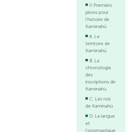
II Premiers
jalons pour
l’histoire de
Kaminahü
A. Le
territoire de
Kaminahü
B. La
chronologie
des
inscriptions de
Kaminahü
C. Les rois
de Kaminahü
D. La langue
et
l’onomastique