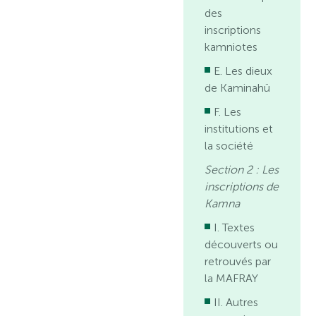
des
inscriptions
kamniotes
E. Les dieux
de Kaminahü
F. Les
institutions et
la société
Section 2 : Les
inscriptions de
Kamna
I. Textes
découverts ou
retrouvés par
la MAFRAY
II. Autres