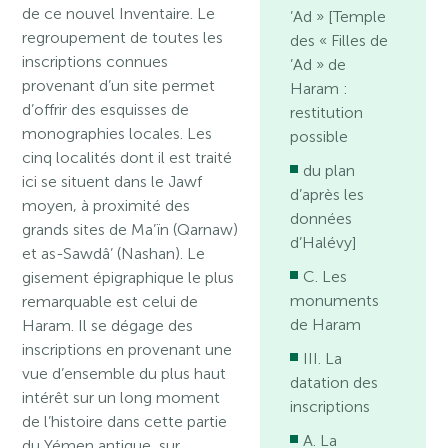
de ce nouvel Inventaire. Le
’Ad » [Temple
regroupement de toutes les
des « Filles de
inscriptions connues
’Ad » de
provenant d’un site permet
Haram :
d’offrir des esquisses de
restitution
monographies locales. Les
possible
cinq localités dont il est traité
du plan
ici se situent dans le Jawf
d’après les
moyen, à proximité des
données
grands sites de Ma’ïn (Qarnaw)
d’Halévy]
et as-Sawdâ’ (Nashan). Le
C. Les
gisement épigraphique le plus
monuments
remarquable est celui de
de Haram
Haram. Il se dégage des
inscriptions en provenant une
III. La
vue d’ensemble du plus haut
datation des
intérêt sur un long moment
inscriptions
de l’histoire dans cette partie
A. La
du Yémen antique, sur