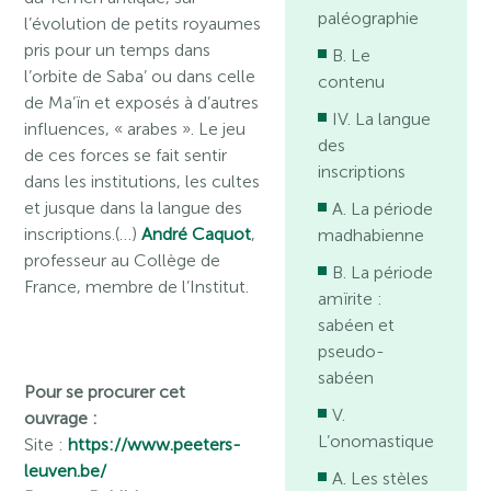
paléographie
l’évolution de petits royaumes
pris pour un temps dans
B. Le
l’orbite de Saba’ ou dans celle
contenu
de Ma’ïn et exposés à d’autres
IV. La langue
influences, « arabes ». Le jeu
des
de ces forces se fait sentir
inscriptions
dans les institutions, les cultes
et jusque dans la langue des
A. La période
inscriptions.(…)
André Caquot
,
madhabienne
professeur au Collège de
B. La période
France, membre de l’Institut.
amïrite :
sabéen et
pseudo-
sabéen
Pour se procurer cet
V.
ouvrage :
L’onomastique
Site :
https://www.peeters-
leuven.be/
A. Les stèles