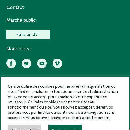
Contact
Marché public
Faire un don
Nous suivre
Ce site utilise des cookies pour mesurer la fréquentation du
Académie des inscriptions et belles lettres – Tous droits réservés
site afin d’en améliorer le fonctionnement et l’administration
2025
et, avec votre accord, pour améliorer votre expérience
Politique de confidentialité
utilisateur. Certains cookies sont nécessaires au
Mentions légales
fonctionnement du site. Vous pouvez accepter, gérer vos
préférences par finalité ou continuer votre navigation sans
Crédits
accepter. Vous pouvez changer ce choix à tout moment.
Gestion des cookies
Made by