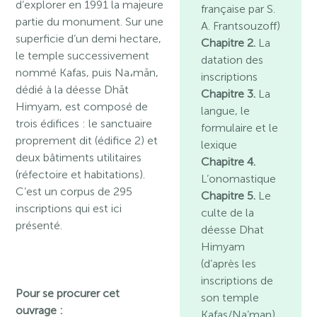
d’explorer en 1991 la majeure
française par S.
partie du monument. Sur une
A. Frantsouzoff)
superficie d’un demi hectare,
Chapitre 2.
La
le temple successivement
datation des
nommé Kafas, puis Na،mān,
inscriptions
dédié à la déesse Dhāt
Chapitre 3.
La
Himyam, est composé de
langue, le
trois édifices : le sanctuaire
formulaire et le
proprement dit (édifice 2) et
lexique
deux bâtiments utilitaires
Chapitre 4.
(réfectoire et habitations).
L’onomastique
C’est un corpus de 295
Chapitre 5.
Le
inscriptions qui est ici
culte de la
présenté.
déesse Dhat
Himyam
(d’après les
inscriptions de
Pour se procurer cet
son temple
ouvrage :
Kafas/Na’man)