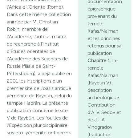
documentation
l’Africa e l’Oriente (Rome).
épigraphique
Dans cette même collection
provenant du
animée par M. Christian
temple
Robin, membre de
Kafas/Na’man
l’Académie, l’auteur, maître
et les principes
de recherche à l’Institut
retenus pour sa
d’Études orientales de
publication
l’Académie des Sciences de
Chapitre 1.
Le
Russie (filiale de Saint-
temple
Pétersbourg), a déjà publié en
Kafas/Na’man
2001 les inscriptions d’un
(Raybun V) :
premier site de l’oasis antique
description
yéménite de Raybūn, celui du
archéologique.
temple Hadrān. La présente
Contribution
publication concerne le site
d’A. V. Sedov et
V de Raybūn. Les fouilles de
de Ju. A.
l’Expédition pluridisciplinaire
Vinogradov
soviéto-yéménite ont permis
(traduction