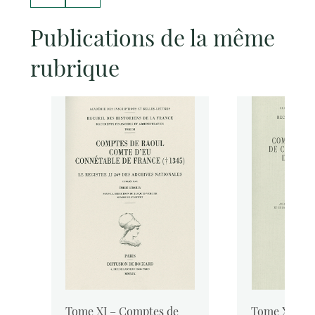
Publications de la même
rubrique
ux
Tome XI – Comptes de
Tome X-5 – 