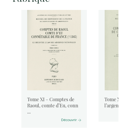
Tome XI – Comptes de
Tome X-5 – 
.
Raoul, comte d’Eu, conn
l’argentier d
...
Découvrir