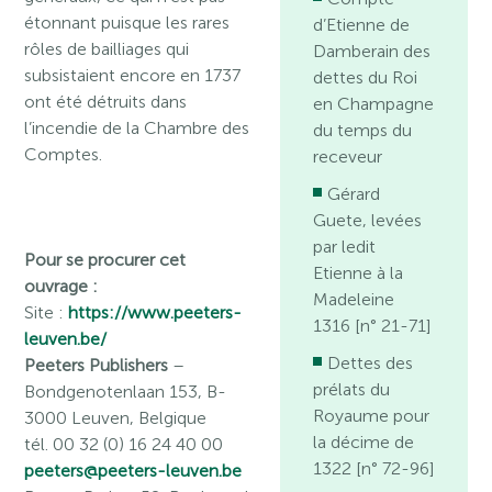
étonnant puisque les rares
d’Etienne de
rôles de bailliages qui
Damberain des
subsistaient encore en 1737
dettes du Roi
ont été détruits dans
en Champagne
l’incendie de la Chambre des
du temps du
Comptes.
receveur
Gérard
Guete, levées
par ledit
Pour se procurer cet
Etienne à la
ouvrage :
Madeleine
Site :
https://www.peeters-
1316 [n° 21-71]
leuven.be/
Dettes des
Peeters Publishers
–
prélats du
Bondgenotenlaan 153, B-
Royaume pour
3000 Leuven, Belgique
la décime de
tél. 00 32 (0) 16 24 40 00
1322 [n° 72-96]
peeters@peeters-leuven.be