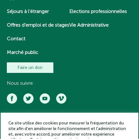
Séjours à l’étranger
Elections professionnelles
Offres d’emploi et de stages
Vie Administrative
Contact
Marché public
Faire un don
Nous suivre
Ce site utilise des cookies pour mesurer la fréquentation du
Académie des inscriptions et belles lettres – Tous droits réservés
site afin d’en améliorer le fonctionnement et l’administration
2025
et, avec votre accord, pour améliorer votre expérience
Politique de confidentialité