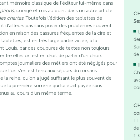
rtant mémoire classique de l’éditeur lui-même dans
ptions
, corrigé et mis au point dans un autre article
CH
des chartes
. Toutefois l’édition des tablettes de
Se
aient d’ailleurs pas sans poser des problèmes souvent
I
ation en raison des cassures fréquentes de la cire et
de
ablettes, est en très large partie viciée, à la
Sa
int Louis, par des coupures de textes non toujours
de
ntre elles on est en droit de parler d’un choix
es comptes journaliers des métiers ont été négligés pour
I
ue l’on s’en est tenu aux séjours du roi sans
Ch
la reine, qu’on a jugé suffisant le plus souvent de
av
ue la première somme qui lui était payée sans
co
rvenus au cours d’un même terme.
CH
co
I. 
de
1.