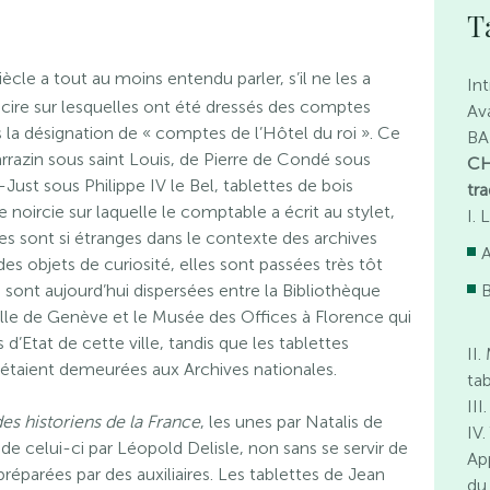
T
iècle a tout au moins entendu parler, s’il ne les a
In
cire sur lesquelles ont été dressés des comptes
Av
la désignation de « comptes de l’Hôtel du roi ». Ce
BA
rrazin sous saint Louis, de Pierre de Condé sous
CH
-Just sous Philippe IV le Bel, tablettes de bois
tra
noircie sur laquelle le comptable a écrit au stylet,
I.
les sont si étranges dans le contexte des archives
A
 objets de curiosité, elles sont passées très tôt
s sont aujourd’hui dispersées entre la Bibliothèque
B
elle de Genève et le Musée des Offices à Florence qui
d’Etat de cette ville, tandis que les tablettes
II
étaient demeurées aux Archives nationales.
ta
III
es historiens de la France
, les unes par Natalis de
IV.
é de celui-ci par Léopold Delisle, non sans se servir de
Ap
réparées par des auxiliaires. Les tablettes de Jean
du