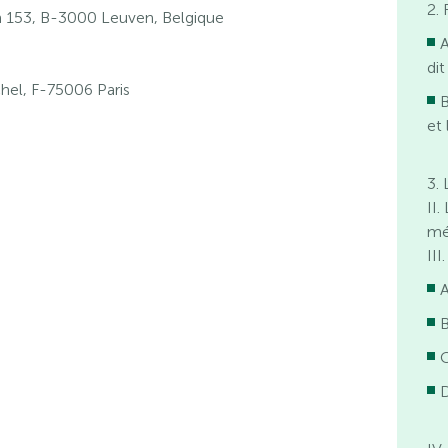
2.
153, B-3000 Leuven, Belgique
dit
hel, F-75006 Paris
B
et
3. 
II
mé
II
C
D