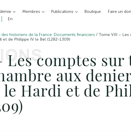
adémie
Membres
Publications
Boutique
Faire un do
En
/
l des historiens de la France. Documents financiers
Tome VIII – Les 
i et de Philippe IV le Bel (1282-1309)
IONS
 Les comptes sur t
chambre aux denie
 le Hardi et de Phi
309)