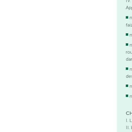
IV
Ap
n
fa
n
n
ro
dan
n
de
n
n
CHA
I. 
II.