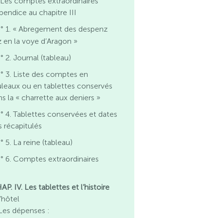
. Les comptes extraordinaires
pendice au chapitre III
° 1. « Abregement des despenz
iz en la voye d’Aragon »
° 2. Journal (tableau)
° 3. Liste des comptes en
uleaux ou en tablettes conservés
s la « charrette aux deniers »
° 4. Tablettes conservées et dates
s récapitulés
° 5. La reine (tableau)
° 6. Comptes extraordinaires
P. IV. Les tablettes et l’histoire
L’hôtel
 Les dépenses :