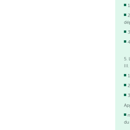
1
2
dé
3
4
5.
III
1
2
3
Ap
n
du