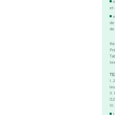
n
et 
n
de 
de
Ré
Pr
Ta
te
TE
I. 
le
II
(1
II
I