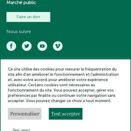
Marché public
Faire un don
Nous suivre
Ce site utilise des cookies pour mesurer la fréquentation du
Académie des inscriptions et belles lettres – Tous droits réservés
site afin d’en améliorer le fonctionnement et l’administration
2025
et, avec votre accord, pour améliorer votre expérience
Politique de confidentialité
utilisateur. Certains cookies sont nécessaires au
Mentions légales
fonctionnement du site. Vous pouvez accepter, gérer vos
préférences par finalité ou continuer votre navigation sans
Crédits
accepter. Vous pouvez changer ce choix à tout moment.
Gestion des cookies
Made by
Personnaliser
Tout accepter
Non, merci