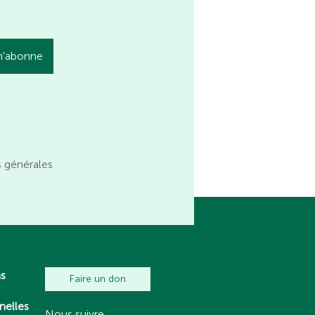
s générales
ns
Faire un don
nelles
Nous suivre