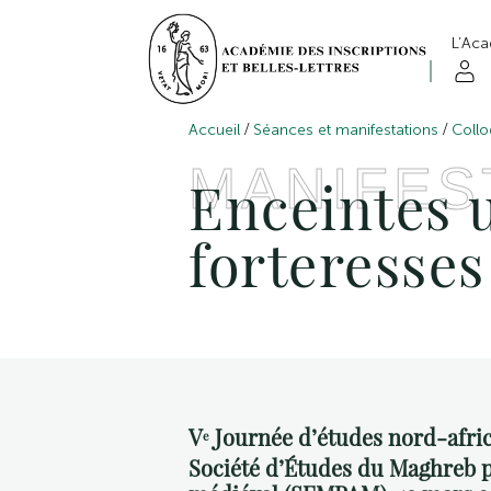
L’Ac
/
/
Accueil
Séances et manifestations
Collo
MANIFES
Enceintes u
forteresses
V
Journée d’études nord-africa
e
Société d’Études du Maghreb p