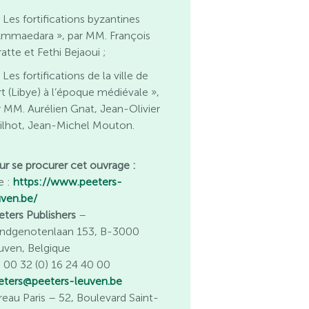
 Les fortifications byzantines
Ammaedara », par MM. François
atte et Fethi Bejaoui ;
 Les fortifications de la ville de
rt (Libye) à l’époque médiévale »,
r MM. Aurélien Gnat, Jean-Olivier
ilhot, Jean-Michel Mouton.
ur se procurer cet ouvrage :
e :
https://www.peeters-
uven.be/
eters Publishers
–
ndgenotenlaan 153, B-3000
uven, Belgique
l. 00 32 (0) 16 24 40 00
eters@peeters-leuven.be
reau Paris
– 52, Boulevard Saint-