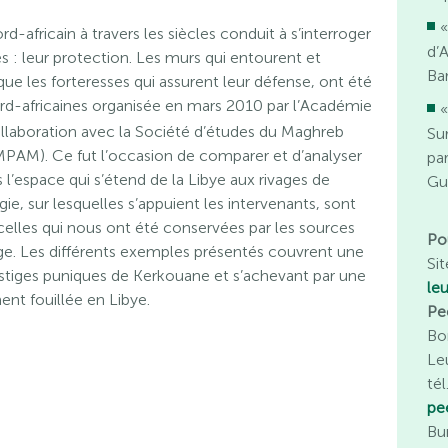
«
rd-africain à travers les siècles conduit à s’interroger
d’
s : leur protection. Les murs qui entourent et
Bar
ue les forteresses qui assurent leur défense, ont été
d-africaines organisée en mars 2010 par l’Académie
«
collaboration avec la Société d’études du Maghreb
Su
MPAM). Ce fut l’occasion de comparer et d’analyser
pa
 l’espace qui s’étend de la Libye aux rivages de
Gu
ie, sur lesquelles s’appuient les intervenants, sont
 celles qui nous ont été conservées par les sources
Po
 Âge. Les différents exemples présentés couvrent une
Sit
stiges puniques de Kerkouane et s’achevant par une
le
nt fouillée en Libye.
Pe
Bo
Le
té
pe
Bu