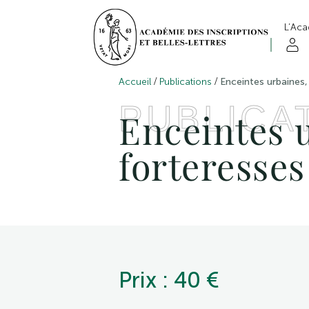
L’Ac
/
/
Accueil
Publications
Enceintes urbaines, 
PUBLICA
Enceintes u
forteresses
Prix : 40 €