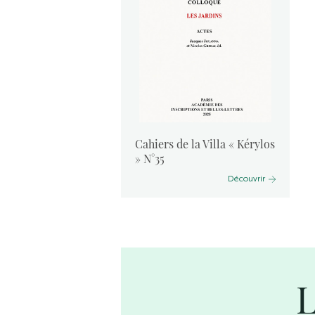
vants :
Cahiers de la Villa « Kérylos
 2024
» N°35
Découvrir
Découvrir
L