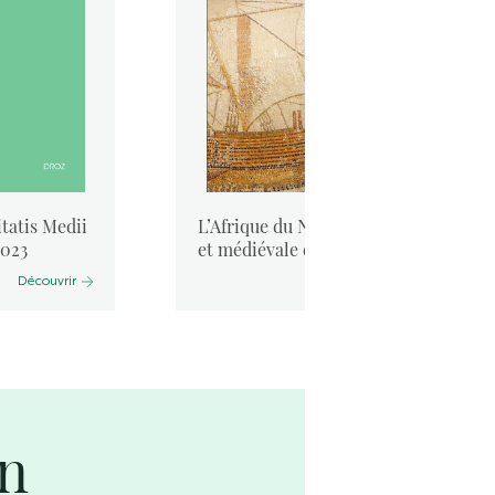
tatis Medii
L’Afrique du Nord antique
2023
et médiévale et la mer. ...
Découvrir
Découvrir
on