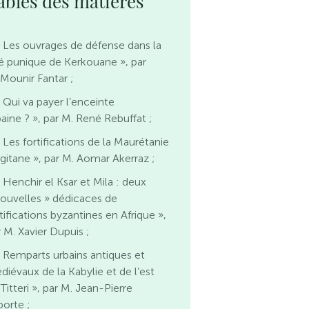
ables des matières
 Les ouvrages de défense dans la
té punique de Kerkouane », par
 Mounir Fantar ;
 Qui va payer l’enceinte
baine ? », par M. René Rebuffat ;
 Les fortifications de la Maurétanie
ngitane », par M. Aomar Akerraz ;
 Henchir el Ksar et Mila : deux
nouvelles » dédicaces de
tifications byzantines en Afrique »,
 M. Xavier Dupuis ;
 Remparts urbains antiques et
diévaux de la Kabylie et de l’est
Titteri », par M. Jean-Pierre
porte ;