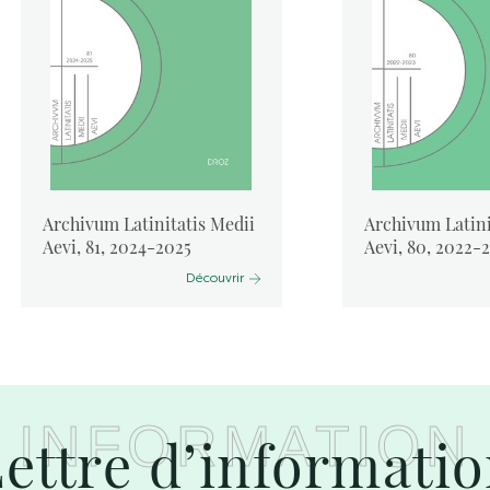
Archivum Latinitatis Medii
Archivum Latini
Aevi, 81, 2024-2025
Aevi, 80, 2022-
Découvrir
INFORMATION
ettre d’informati