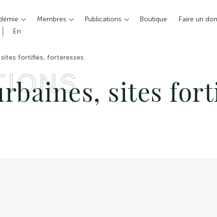
adémie
Membres
Publications
Boutique
Faire un do
En
sites fortifiés, forteresses
TIONS
rbaines, sites forti