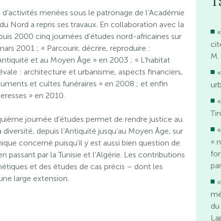
T
 d’activités menées sous le patronage de l’Académie
u Nord a repris ses travaux. En collaboration avec la
«
uis 2000 cinq journées d’études nord-africaines sur
ci
ars 2001 ; « Parcourir, décrire, reproduire :
M.
’Antiquité et au Moyen Âge » en 2003 ; « L’habitat
vale : architecture et urbanisme, aspects financiers,
«
numents et cultes funéraires » en 2008 ; et enfin
ur
rteresses » en 2010.
«
Ti
uième journée d’études permet de rendre justice au
«
 diversité, depuis l’Antiquité jusqu’au Moyen Âge, sur
« 
ique concerné puisqu’il y est aussi bien question de
for
passant par la Tunisie et l’Algérie. Les contributions
par
hétiques et des études de cas précis – dont les
une large extension.
«
mé
du 
La