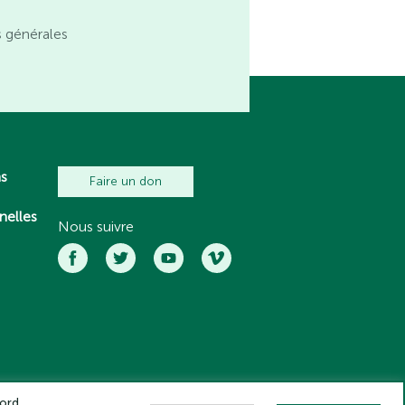
s générales
ns
Faire un don
nelles
Nous suivre
ord,