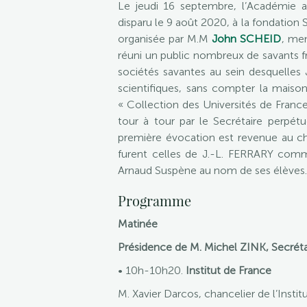
Le jeudi 16 septembre, l’Académie
disparu le 9 août 2020, à la fondation 
organisée par M.M
John SCHEID
, me
réuni un public nombreux de savants fr
sociétés savantes au sein desquelles
scientifiques, sans compter la maison d
« Collection des Universités de Franc
tour à tour par le Secrétaire perpét
première évocation est revenue au ch
furent celles de J.-L. FERRARY comme
Arnaud Suspène au nom de ses élèves.
Programme
Matinée
Présidence de M. Michel ZINK, Secrétai
• 10h-10h20.
Institut de France
M. Xavier Darcos, chancelier de l’Instit