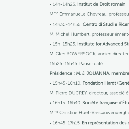
• 14h-14h25.
Institut de Droit romain
me
M
Emmanuelle Chevreau, professeu
• 14h30-14h55.
Centro di Studi e Ricer
M. Michel Humbert, professeur émérit
• 15h-15h25.
Institute for Advanced St
M. Glen BOWERSOCK, ancien directeur, 
15h25-15h45.
Pause-café
Présidence : M. J. JOUANNA, membre d
• 15h45-16h10.
Fondation Hardt (Gen
M. Pierre DUCREY, directeur, associé é
• 16h15-16h40.
Société française d’É
me
M
Christine Hoët-Vancauwenberghe,
• 16h45-17h15.
En représentation des