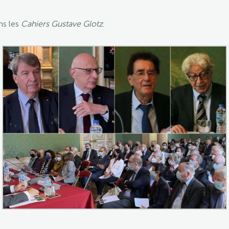
ns les
Cahiers Gustave Glotz
.