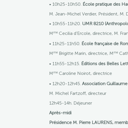
• 10h25-10h50.
École pratique des Ha
M. Jean-Michel Verdier, Président, M. 
• 10h55-11h20.
UMR 8210 (Anthropolog
me
M
Cecilia d’Ercole, directrice, M. Fra
• 11h25-11h50.
École française de Ro
me
me
M
Brigitte Marin, directrice, M
Cath
• 11h55-12h15.
Éditions des Belles Let
me
M
Caroline Noirot, directrice
• 12h20-12h45.
Association Guillaum
M. Michel Fartzoff, directeur
12h45-14h.
Déjeuner
Après-midi
Présidence M. Pierre LAURENS, membre