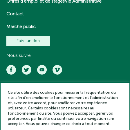
Offres d’emploi et de stages
Vie Administrative
Contact
Marché public
Faire un don
Nous suivre
Ce site utilise des cookies pour mesurer la fréquentation du
Académie des inscriptions et belles lettres – Tous droits réservés
site afin d’en améliorer le fonctionnement et l’administration
2025
et, avec votre accord, pour améliorer votre expérience
Politique de confidentialité
utilisateur. Certains cookies sont nécessaires au
Mentions légales
fonctionnement du site. Vous pouvez accepter, gérer vos
préférences par finalité ou continuer votre navigation sans
Crédits
accepter. Vous pouvez changer ce choix à tout moment.
Gestion des cookies