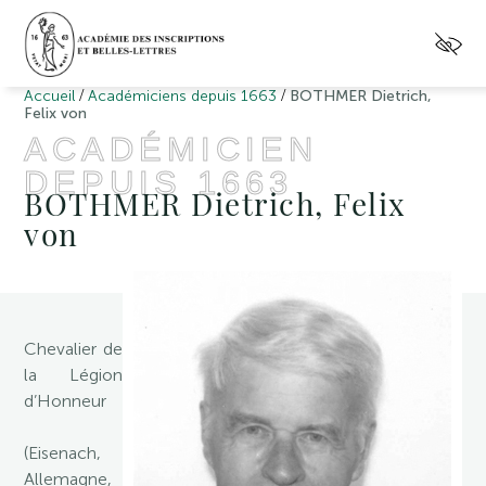
/
/
Accueil
Académiciens depuis 1663
BOTHMER Dietrich,
Felix von
ACADÉMICIEN
DEPUIS 1663
BOTHMER Dietrich, Felix
von
Chevalier de
la Légion
d’Honneur
(Eisenach,
Allemagne,