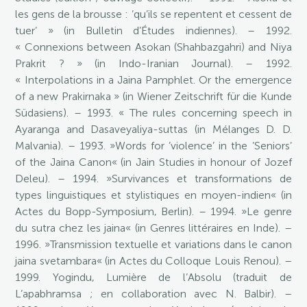
les gens de la brousse : ’qu’ils se repentent et cessent de
tuer’ » (in Bulletin d’Études indiennes). – 1992.
« Connexions between Asokan (Shahbazgahri) and Niya
Prakrit ? » (in Indo-Iranian Journal). – 1992.
« Interpolations in a Jaina Pamphlet. Or the emergence
of a new Prakirnaka » (in Wiener Zeitschrift für die Kunde
Südasiens). – 1993. « The rules concerning speech in
Ayaranga and Dasaveyaliya-suttas (in Mélanges D. D.
Malvania). – 1993. »Words for ’violence’ in the ’Seniors’
of the Jaina Canon« (in Jain Studies in honour of Jozef
Deleu). – 1994. »Survivances et transformations de
types linguistiques et stylistiques en moyen-indien« (in
Actes du Bopp-Symposium, Berlin). – 1994. »Le genre
du sutra chez les jaina« (in Genres littéraires en Inde). –
1996. »Transmission textuelle et variations dans le canon
jaina svetambara« (in Actes du Colloque Louis Renou). –
1999. Yogindu, Lumière de l’Absolu (traduit de
L’apabhramsa ; en collaboration avec N. Balbir). –