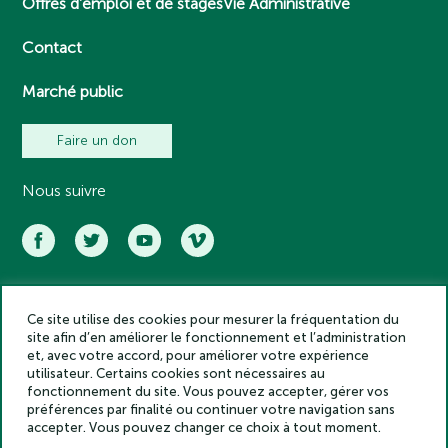
Offres d’emploi et de stages
Vie Administrative
Contact
Marché public
Faire un don
Nous suivre
Ce site utilise des cookies pour mesurer la fréquentation du
Académie des inscriptions et belles lettres – Tous droits réservés
site afin d’en améliorer le fonctionnement et l’administration
2025
et, avec votre accord, pour améliorer votre expérience
Politique de confidentialité
utilisateur. Certains cookies sont nécessaires au
Mentions légales
fonctionnement du site. Vous pouvez accepter, gérer vos
préférences par finalité ou continuer votre navigation sans
Crédits
accepter. Vous pouvez changer ce choix à tout moment.
Gestion des cookies