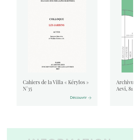
Cahiers de la Villa « Kérylos »
Archivum L
N°35
Aevi, 81, 
Découvrir