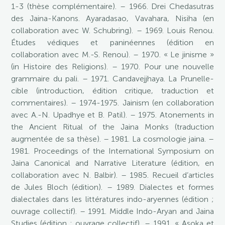
1-3 (thèse complémentaire). – 1966. Drei Chedasutras
des Jaina-Kanons. Ayaradasao, Vavahara, Nisiha (en
collaboration avec W. Schubring). – 1969. Louis Renou.
Études védiques et paninéennes (édition en
collaboration avec M.-S. Renou). – 1970. « Le jinisme »
(in Histoire des Religions). – 1970. Pour une nouvelle
grammaire du pali. – 1971. Candavejjhaya. La Prunelle-
cible (introduction, édition critique, traduction et
commentaires). – 1974-1975. Jainism (en collaboration
avec A.-N. Upadhye et B. Patil). – 1975. Atonements in
the Ancient Ritual of the Jaina Monks (traduction
augmentée de sa thèse). – 1981. La cosmologie jaina. –
1981. Proceedings of the International Symposium on
Jaina Canonical and Narrative Literature (édition, en
collaboration avec N. Balbir). – 1985. Recueil d’articles
de Jules Bloch (édition). – 1989. Dialectes et formes
dialectales dans les littératures indo-aryennes (édition ;
ouvrage collectif). – 1991. Middle Indo-Aryan and Jaina
Studies (édition ; ouvrage collectif). – 1991. « Asoka et