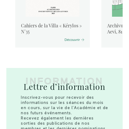
Cahiers de la Villa « Kérylos »
Archivum L
N°35
Aevi, 81, 
Découvrir
INFORMATION
Lettre d’information
Inscrivez-vous pour recevoir des
informations sur les séances du mois
en cours, sur la vie de l’Académie et de
nos futurs événements.
Recevez également les dernières
sorties des publications de nos
membres et les dernières nominations.