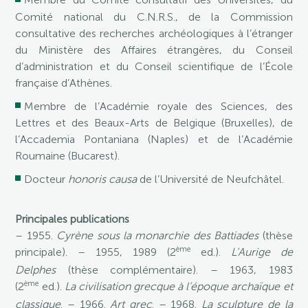
Comité national du C.N.R.S., de la Commission
consultative des recherches archéologiques à l’étranger
du Ministère des Affaires étrangères, du Conseil
d’administration et du Conseil scientifique de l’École
française d’Athènes.
Membre de l’Académie royale des Sciences, des
Lettres et des Beaux-Arts de Belgique (Bruxelles), de
l’Accademia Pontaniana (Naples) et de l’Académie
Roumaine (Bucarest).
Docteur
honoris causa
de l’Université de Neufchâtel.
Principales publications
– 1955.
Cyrène sous la monarchie des Battiades
(thèse
ème
principale). – 1955, 1989 (2
ed.).
L’Aurige de
Delphes
(thèse complémentaire). – 1963, 1983
ème
(2
ed.).
La civilisation grecque à l’époque archaïque et
classique
. – 1966.
Art grec
. – 1968.
La sculpture de la