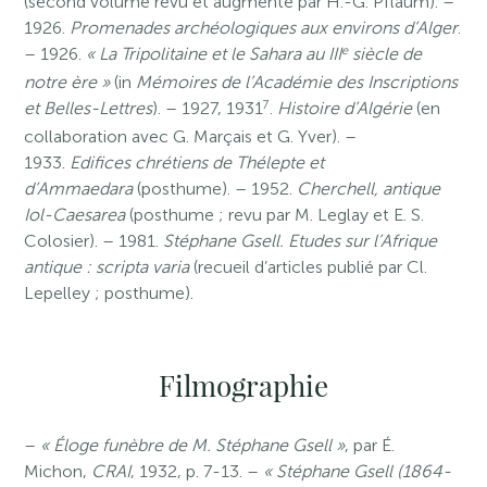
(second volume revu et augmenté par H.-G. Pflaum). –
1926.
Promenades archéologiques aux environs d’Alger
.
e
– 1926.
« La Tripolitaine et le Sahara au III
siècle de
notre ère »
(in
Mémoires de l’Académie des Inscriptions
7
et Belles-Lettres
). – 1927, 1931
.
Histoire d’Algérie
(en
collaboration avec G. Marçais et G. Yver). –
1933.
Edifices chrétiens de Thélepte et
d’Ammaedara
(posthume). – 1952.
Cherchell, antique
Iol-Caesarea
(posthume ; revu par M. Leglay et E. S.
Colosier). – 1981.
Stéphane Gsell. Etudes sur l’Afrique
antique : scripta varia
(recueil d’articles publié par Cl.
Lepelley ; posthume).
Filmographie
–
« Éloge funèbre de M. Stéphane Gsell »
, par É.
Michon,
CRAI
, 1932, p. 7-13. –
« Stéphane Gsell (1864-