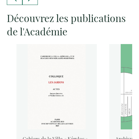
Découvrez les publications
de l'Académie
Cahiers de la Villa « Kérylos »
Archivum L