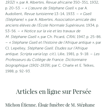
1932) »
, par A. Albertini,
Revue africaine
350-351, 1932,
p. 20-53. –
« L’œuvre de Stéphane Gsell »
, par A.
Audollent,
Revue tunisienne
13-14, 1933. –
« Gsell
(Stéphane) »
, par A. Albertini,
Association amicale des
anciens élèves de l’École Normale Supérieure
, 1934, p.
53-56. –
« Notice sur la vie et les travaux de
M. Stéphane Gsell »
, par Ch. Picard,
CRAI
, 1947, p. 25-86.
–
« Stéphane Gsell et l’histoire de l’Afrique antique »
, par
Cl. Lepelley,
Stéphane Gsell. Etudes sur l’Afrique
antique. Scripta varia
(
op. cit.
), Lille, 1981, p. 9-18. –
Les
Professeurs du Collège de France. Dictionnaire
biographique (1901-1939)
, par C. Charle et E. Telkes,
1988, p. 92-93.
Articles en ligne sur Persée
Michon Étienne. Éloge funèbre de M. Stéphane