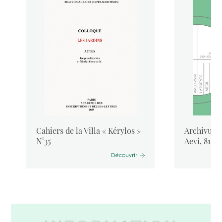
Cahiers de la Villa « Kérylos »
Archivum L
N°35
Aevi, 81, 
Découvrir