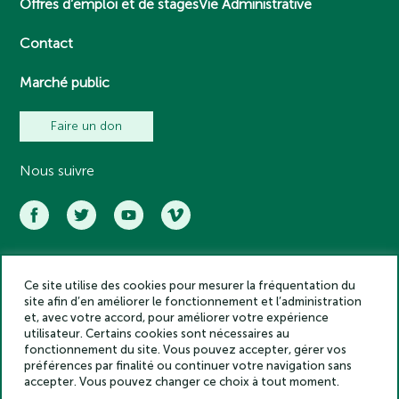
Offres d’emploi et de stages
Vie Administrative
Contact
Marché public
Faire un don
Nous suivre
Ce site utilise des cookies pour mesurer la fréquentation du
Académie des inscriptions et belles lettres – Tous droits réservés
site afin d’en améliorer le fonctionnement et l’administration
2025
et, avec votre accord, pour améliorer votre expérience
Politique de confidentialité
utilisateur. Certains cookies sont nécessaires au
Mentions légales
fonctionnement du site. Vous pouvez accepter, gérer vos
préférences par finalité ou continuer votre navigation sans
Crédits
accepter. Vous pouvez changer ce choix à tout moment.
Gestion des cookies