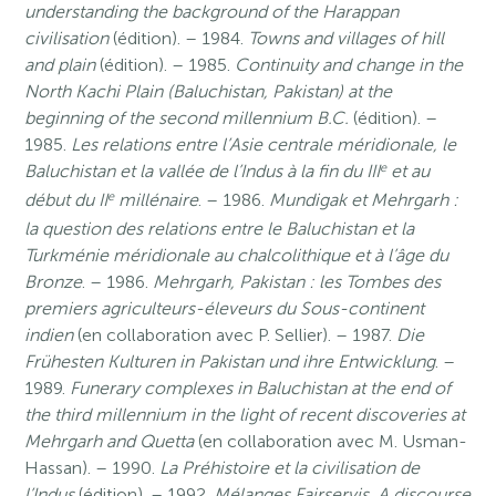
understanding the background of the Harappan
civilisation
(édition). – 1984.
Towns and villages of hill
and plain
(édition). – 1985.
Continuity and change in the
North Kachi Plain (Baluchistan, Pakistan) at the
beginning of the second millennium B.C.
(édition). –
1985.
Les relations entre l’Asie centrale méridionale, le
e
Baluchistan et la vallée de l’Indus à la fin du III
et au
e
début du II
millénaire
. – 1986.
Mundigak et Mehrgarh :
la question des relations entre le Baluchistan et la
Turkménie méridionale au chalcolithique et à l’âge du
Bronze
. – 1986.
Mehrgarh, Pakistan : les Tombes des
premiers agriculteurs-éleveurs du Sous-continent
indien
(en collaboration avec P. Sellier). – 1987.
Die
Frühesten Kulturen in Pakistan und ihre Entwicklung
. –
1989.
Funerary complexes in Baluchistan at the end of
the third millennium in the light of recent discoveries at
Mehrgarh and Quetta
(en collaboration avec M. Usman-
Hassan). – 1990.
La Préhistoire et la civilisation de
l’Indus
(édition). – 1992.
Mélanges Fairservis, A discourse