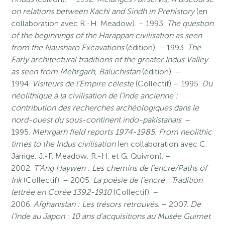
on relations between Kachi and Sindh in Prehistory
(en
collaboration avec R.-H. Meadow). – 1993.
The question
of the beginnings of the Harappan civilisation as seen
from the Nausharo Excavations
(édition). – 1993.
The
Early architectural traditions of the greater Indus Valley
as seen from Mehrgarh, Baluchistan
(édition). –
1994.
Visiteurs de l’Empire céleste
(Collectif) – 1995.
Du
néolithique à la civilisation de l’Inde ancienne :
contribution des recherches archéologiques dans le
nord-ouest du sous-continent indo-pakistanais
. –
1995.
Mehrgarh field reports 1974-1985. From neolithic
times to the Indus civilisation
(en collaboration avec C.
Jarrige, J.-F. Meadow, R.-H. et G. Quivron). –
2002.
T’Ang Haywen : Les chemins de l’encre/Paths of
Ink
(Collectif). – 2005.
La poésie de l’encre : Tradition
lettrée en Corée 1392-1910
(Collectif). –
2006.
Afghanistan : Les trésors retrouvés
. – 2007.
De
l’Inde au Japon : 10 ans d’acquisitions au Musée Guimet