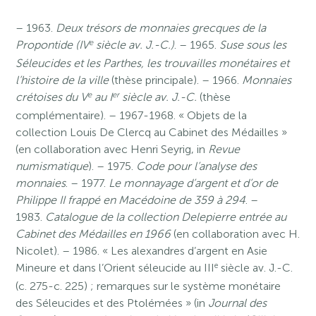
– 1963.
Deux trésors de monnaies grecques de la
e
Propontide (IV
siècle av. J.-C.)
. – 1965.
Suse sous les
Séleucides et les Parthes, les trouvailles monétaires et
l’histoire de la ville
(thèse principale). – 1966.
Monnaies
e
er
crétoises du V
au I
siècle av. J.-C.
(thèse
complémentaire). – 1967-1968. « Objets de la
collection Louis De Clercq au Cabinet des Médailles »
(en collaboration avec Henri Seyrig, in
Revue
numismatique
). – 1975.
Code pour l’analyse des
monnaies
. – 1977.
Le monnayage d’argent et d’or de
Philippe II frappé en Macédoine de 359 à 294
. –
1983.
Catalogue de la collection Delepierre entrée au
Cabinet des Médailles en 1966
(en collaboration avec H.
Nicolet). – 1986. « Les alexandres d’argent en Asie
e
Mineure et dans l’Orient séleucide au III
siècle av. J.-C.
(c. 275-c. 225) ; remarques sur le système monétaire
des Séleucides et des Ptolémées » (in
Journal des