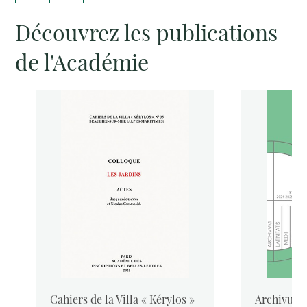
Découvrez les publications
de l'Académie
Cahiers de la Villa « Kérylos »
Archivum L