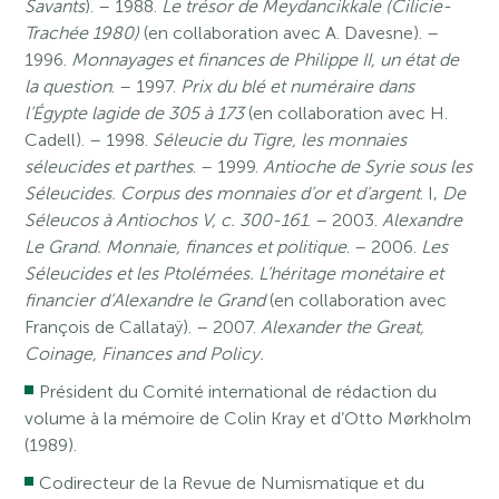
Savants
). – 1988.
Le trésor de Meydancikkale (Cilicie-
Trachée 1980)
(en collaboration avec A. Davesne). –
1996.
Monnayages et finances de Philippe II, un état de
la question
. – 1997.
Prix du blé et numéraire dans
l’Égypte lagide de 305 à 173
(en collaboration avec H.
Cadell). – 1998.
Séleucie du Tigre, les monnaies
séleucides et parthes
. – 1999.
Antioche de Syrie sous les
Séleucides. Corpus des monnaies d’or et d’argent
. I,
De
Séleucos à Antiochos V, c. 300-161
. – 2003.
Alexandre
Le Grand. Monnaie, finances et politique
. – 2006.
Les
Séleucides et les Ptolémées. L’héritage monétaire et
financier d’Alexandre le Grand
(en collaboration avec
François de Callataÿ). – 2007.
Alexander the Great,
Coinage, Finances and Policy.
Président du Comité international de rédaction du
volume à la mémoire de Colin Kray et d’Otto Mørkholm
(1989).
Codirecteur de la Revue de Numismatique et du