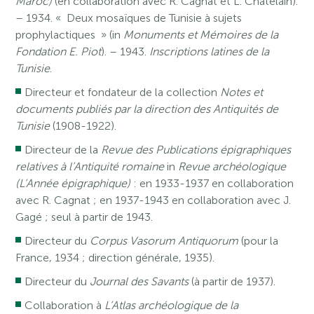
Maroc)
(en collaboration avec R. Cagnat et L. Châtelain).
– 1934. « Deux mosaïques de Tunisie à sujets
prophylactiques » (in
Monuments et Mémoires de la
Fondation E. Piot
). – 1943.
Inscriptions latines de la
Tunisie
.
Directeur et fondateur de la collection
Notes et
documents publiés par la direction des Antiquités de
Tunisie
(1908-1922).
Directeur de la
Revue des Publications épigraphiques
relatives à l’Antiquité romaine
in
Revue archéologique
(L’Année épigraphique)
: en 1933-1937 en collaboration
avec R. Cagnat ; en 1937-1943 en collaboration avec J.
Gagé ; seul à partir de 1943.
Directeur du
Corpus Vasorum Antiquorum
(pour la
France, 1934 ; direction générale, 1935).
Directeur du
Journal des Savants
(à partir de 1937).
Collaboration à
L’Atlas archéologique de la