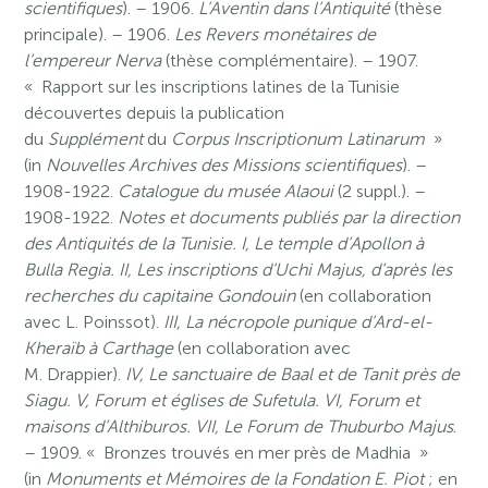
scientifiques
). – 1906.
L’Aventin dans l’Antiquité
(thèse
principale). – 1906.
Les Revers monétaires de
l’empereur Nerva
(thèse complémentaire). – 1907.
« Rapport sur les inscriptions latines de la Tunisie
découvertes depuis la publication
du
Supplément
du
Corpus Inscriptionum Latinarum
»
(in
Nouvelles Archives des Missions scientifiques
). –
1908-1922.
Catalogue du musée Alaoui
(2 suppl.). –
1908-1922.
Notes et documents publiés par la direction
des Antiquités de la Tunisie. I, Le temple d’Apollon à
Bulla Regia. II, Les inscriptions d’Uchi Majus, d’après les
recherches du capitaine Gondouin
(en collaboration
avec L. Poinssot).
III, La nécropole punique d’Ard-el-
Kheraïb à Carthage
(en collaboration avec
M. Drappier).
IV, Le sanctuaire de Baal et de Tanit près de
Siagu. V, Forum et églises de Sufetula. VI, Forum et
maisons d’Althiburos. VII, Le Forum de Thuburbo Majus
.
– 1909. « Bronzes trouvés en mer près de Madhia »
(in
Monuments et Mémoires de la Fondation E. Piot
; en