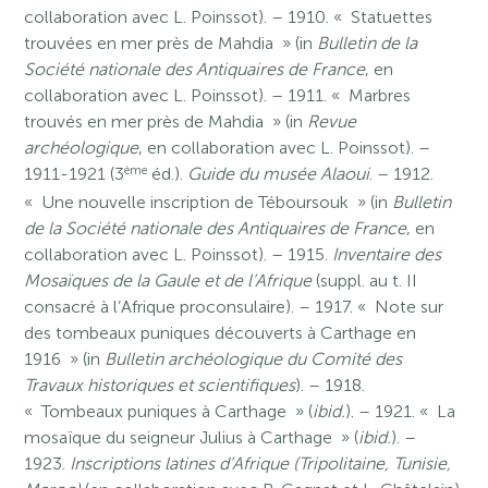
collaboration avec L. Poinssot). – 1910. « Statuettes
trouvées en mer près de Mahdia » (in
Bulletin de la
Société nationale des Antiquaires de France
, en
collaboration avec L. Poinssot). – 1911. « Marbres
trouvés en mer près de Mahdia » (in
Revue
archéologique
, en collaboration avec L. Poinssot). –
ème
1911-1921 (3
éd.).
Guide du musée Alaoui
. – 1912.
« Une nouvelle inscription de Téboursouk » (in
Bulletin
de la Société nationale des Antiquaires de France
, en
collaboration avec L. Poinssot). – 1915.
Inventaire des
Mosaïques de la Gaule et de l’Afrique
(suppl. au t. II
consacré à l’Afrique proconsulaire). – 1917. « Note sur
des tombeaux puniques découverts à Carthage en
1916 » (in
Bulletin archéologique du Comité des
Travaux historiques et scientifiques
). – 1918.
« Tombeaux puniques à Carthage » (
ibid.
). – 1921. « La
mosaïque du seigneur Julius à Carthage » (
ibid.
). –
1923.
Inscriptions latines d’Afrique (Tripolitaine, Tunisie,