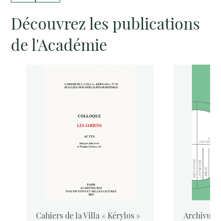
Découvrez les publications
de l'Académie
Cahiers de la Villa « Kérylos »
Archivum L