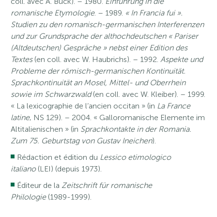
coll. avec A. Buck). – 1980.
Einführung in die
romanische Etymologie
. – 1989.
« In Francia fui ».
Studien zu den romanisch-germanischen Interferenzen
und zur Grundsprache der althochdeutschen « Pariser
(Altdeutschen) Gespräche » nebst einer Edition des
Textes
(en coll. avec W. Haubrichs). – 1992.
Aspekte und
Probleme der römisch-germanischen Kontinuität.
Sprachkontinuität an Mosel, Mittel- und Oberrhein
sowie im Schwarzwald
(en coll. avec W. Kleiber). – 1999.
« La lexicographie de l’ancien occitan » (in
La France
latine
, NS 129). – 2004. « Galloromanische Elemente im
Altitalienischen » (in
Sprachkontakte in der Romania.
Zum 75. Geburtstag von Gustav Ineichen
).
Rédaction et édition du
Lessico etimologico
italiano
(LEI) (depuis 1973).
Éditeur de la
Zeitschrift für romanische
Philologie
(1989-1999).