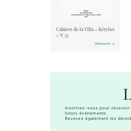
vants :
Cahiers de la Villa « Kérylos
 2024
» N°35
Découvrir
Découvrir
L
Inscrivez-vous pour recevoir 
futurs événements.
Recevez également les derniè