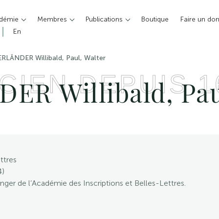
adémie
Membres
Publications
Boutique
Faire un do
En
RLÄNDER Willibald, Paul, Walter
CIEN DEPUIS 1
R Willibald, Pau
ttres
4)
nger de l’Académie des Inscriptions et Belles-Lettres.