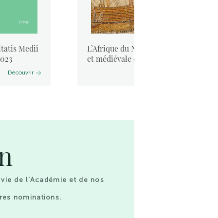
tatis Medii
L’Afrique du Nord antique
2023
et médiévale et la mer. ...
Découvrir
Découvrir
on
 vie de l’Académie et de nos
res nominations.