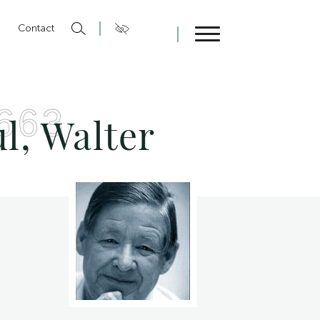
n
Contact
Fermer
663
l, Walter