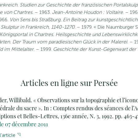
rankreich. Studien zur Geschichte der französischen Portalsku
e von Chartres
. – 1963.
Jean-Antoine Houdon : Voltaire
. – 19
1966.
Von Sens bis Straßburg. Ein Beitrag zur kunstgeschichtlich
Skulptur in Frankreich, 1140-1270
. – 1979. « Die Naumburger St
Königsportal in Chartres. Heilsgeschichte und Lebenswirklichk
ten. Der Traum vom paradiesischen Glück in der Malerei
. – 
d im Mittelalter
. – 1999.
Geschichte der Kunst-Gegenwart der K
Articles en ligne sur Persée
er, Willibald. « Observations sur la topographie et l’ico
hédrale du sacre ». In : Comptes rendus des séances de l
ptions et Belles-Lettres, 136e année, N. 3, 1992. pp. 463-4
le 07 décembre 2011
'article