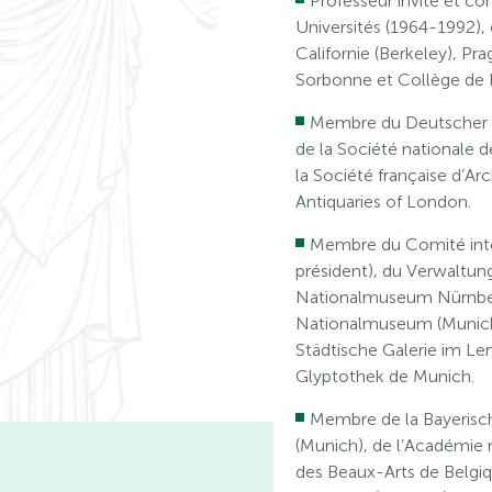
Professeur invité et c
Universités (1964-1992), 
Californie (Berkeley), Pr
Sorbonne et Collège de 
Membre du Deutscher Ku
de la Société nationale d
la Société française d’Arc
Antiquaries of London.
Membre du Comité intern
président), du Verwaltun
Nationalmuseum Nürnber
Nationalmuseum (Munich)
Städtische Galerie im Le
Glyptothek de Munich.
Membre de la Bayerisc
(Munich), de l’Académie 
des Beaux-Arts de Belgique