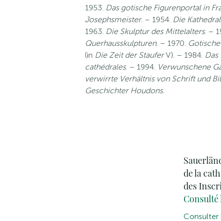
1953.
Das gotische Figurenportal in F
Josephsmeister
. – 1954.
Die Kathedral
1963.
Die Skulptur des Mittelalters
. – 
Querhausskulpturen
. – 1970.
Gotische 
(in
Die Zeit der Staufer
V). – 1984.
Das 
cathédrales
. – 1994.
Verwunschene Gär
verwirrte Verhältnis von Schrift und Bil
Geschichter Houdons
.
Sauerländ
de la cat
des Inscri
Consulté 
Consulter l