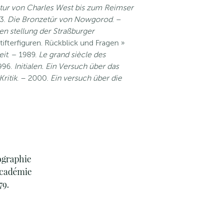
lptur von Charles West bis zum Reimser
63.
Die Bronzetür von Nowgorod
. –
en stellung der Straßburger
ifterfiguren. Rückblick und Fragen »
eit
. – 1989.
Le grand siècle des
1996.
Initialen. Ein Versuch über das
ritik
. – 2000.
Ein versuch über die
nographie
’Académie
79.