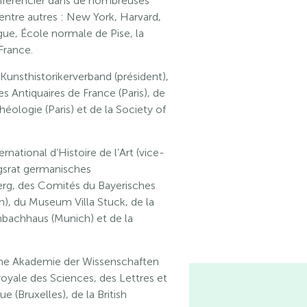
onférencier dans de nombreuses
entre autres : New York, Harvard,
ague, École normale de Pise, la
France.
nsthistorikerverband (président),
es Antiquaires de France (Paris), de
héologie (Paris) et de la Society of
ational d’Histoire de l’Art (vice-
gsrat germanisches
g, des Comités du Bayerisches
, du Museum Villa Stuck, de la
nbachhaus (Munich) et de la
he Akademie der Wissenschaften
royale des Sciences, des Lettres et
 (Bruxelles), de la British