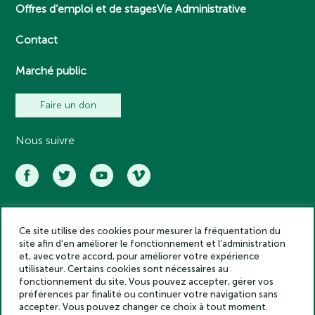
Offres d’emploi et de stages
Vie Administrative
Contact
Marché public
Faire un don
Nous suivre
Ce site utilise des cookies pour mesurer la fréquentation du
Académie des inscriptions et belles lettres – Tous droits réservés
site afin d’en améliorer le fonctionnement et l’administration
2025
et, avec votre accord, pour améliorer votre expérience
Politique de confidentialité
utilisateur. Certains cookies sont nécessaires au
Mentions légales
fonctionnement du site. Vous pouvez accepter, gérer vos
préférences par finalité ou continuer votre navigation sans
Crédits
accepter. Vous pouvez changer ce choix à tout moment.
Gestion des cookies