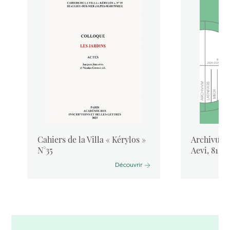
Cahiers de la Villa « Kérylos »
Archivum L
N°35
Aevi, 81, 
Découvrir