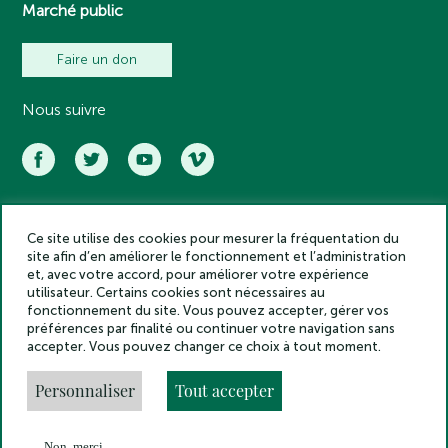
Marché public
Faire un don
Nous suivre
Ce site utilise des cookies pour mesurer la fréquentation du
Académie des inscriptions et belles lettres – Tous droits réservés
site afin d’en améliorer le fonctionnement et l’administration
2025
et, avec votre accord, pour améliorer votre expérience
Politique de confidentialité
utilisateur. Certains cookies sont nécessaires au
Mentions légales
fonctionnement du site. Vous pouvez accepter, gérer vos
préférences par finalité ou continuer votre navigation sans
Crédits
accepter. Vous pouvez changer ce choix à tout moment.
Gestion des cookies
Made by
Personnaliser
Tout accepter
Non, merci