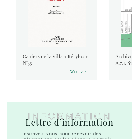
Cahiers de la Villa « Kérylos »
Archivum L
N°35
Aevi, 81, 
Découvrir
INFORMATION
Lettre d’information
Inscrivez-vous pour recevoir des