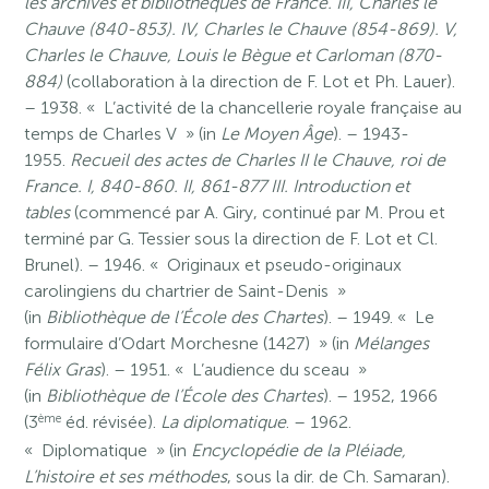
les archives et bibliothèques de France. III, Charles le
Chauve (840-853). IV, Charles le Chauve (854-869). V,
Charles le Chauve, Louis le Bègue et Carloman (870-
884)
(collaboration à la direction de F. Lot et Ph. Lauer).
– 1938. « L’activité de la chancellerie royale française au
temps de Charles V » (in
Le Moyen Âge
). – 1943-
1955.
Recueil des actes de Charles II le Chauve, roi de
France. I, 840-860. II, 861-877 III. Introduction et
tables
(commencé par A. Giry, continué par M. Prou et
terminé par G. Tessier sous la direction de F. Lot et Cl.
Brunel). – 1946. « Originaux et pseudo-originaux
carolingiens du chartrier de Saint-Denis »
(in
Bibliothèque de l’École des Chartes
). – 1949. « Le
formulaire d’Odart Morchesne (1427) » (in
Mélanges
Félix Gras
). – 1951. « L’audience du sceau »
(in
Bibliothèque de l’École des Chartes
). – 1952, 1966
ème
(3
éd. révisée).
La diplomatique
. – 1962.
« Diplomatique » (in
Encyclopédie de la Pléiade,
L’histoire et ses méthodes
, sous la dir. de Ch. Samaran).