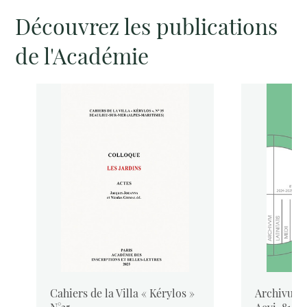
Découvrez les publications
de l'Académie
Cahiers de la Villa « Kérylos »
Archivum L