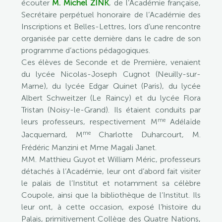
écouter
M. Michel ZINK
, de l’Académie française,
Secrétaire perpétuel honoraire de l’Académie des
Inscriptions et Belles-Lettres, lors d’une rencontre
organisée par cette dernière dans le cadre de son
programme d’actions pédagogiques.
Ces élèves de Seconde et de Première, venaient
du lycée Nicolas-Joseph Cugnot (Neuilly-sur-
Marne), du lycée Edgar Quinet (Paris), du lycée
Albert Schweitzer (Le Raincy) et du lycée Flora
Tristan (Noisy-le-Grand). Ils étaient conduits par
me
leurs professeurs, respectivement M
Adélaïde
me
Jacquemard, M
Charlotte Duharcourt, M.
Frédéric Manzini et Mme Magali Janet.
MM. Matthieu Guyot et William Méric, professeurs
détachés à l’Académie, leur ont d’abord fait visiter
le palais de l’Institut et notamment sa célèbre
Coupole, ainsi que la bibliothèque de l’Institut. Ils
leur ont, à cette occasion, exposé l’histoire du
Palais, primitivement Collège des Quatre Nations,