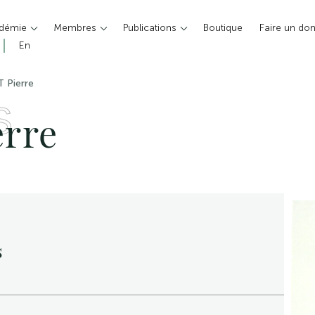
adémie
Membres
Publications
Boutique
Faire un do
En
 Pierre
S
rre
s