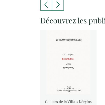
Découvrez les publ
vants :
Cahiers de la Villa « Kérylos