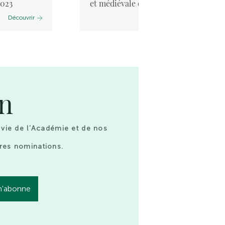
2023
et médiévale et la mer. ...
Découvrir
Découvrir
on
 vie de l’Académie et de nos
res nominations.