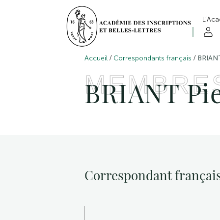
L’Ac
/
/
Accueil
Correspondants français
BRIANT
MEMBRE
BRIANT Pie
Correspondant françai