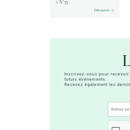
 2024
» N°35
Découvrir
Découvrir
L
Inscrivez-vous pour recevoir 
futurs événements.
Recevez également les derniè