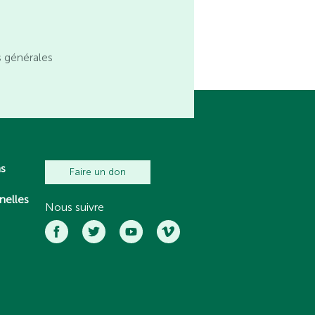
s générales
ns
Faire un don
nelles
Nous suivre