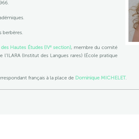
1966.
cadémiques.
s berbères.
e
e des Hautes Études (IV
section)
, membre du comité
de l’ILARA (Institut des Langues rares) (École pratique
espondant français à la place de
Dominique MICHELET
.