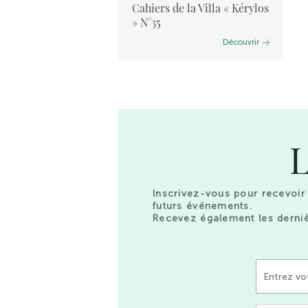
vants :
Cahiers de la Villa « Kérylos
 2024
» N°35
Découvrir
Découvrir
L
Inscrivez-vous pour recevoir 
futurs événements.
Recevez également les derniè