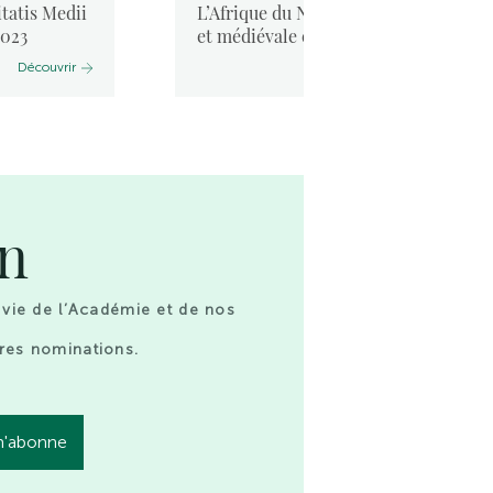
tatis Medii
L’Afrique du Nord antique
2023
et médiévale et la mer. ...
Découvrir
Découvrir
on
 vie de l’Académie et de nos
res nominations.