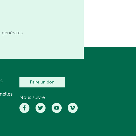
s générales
ns
Faire un don
nelles
Nous suivre