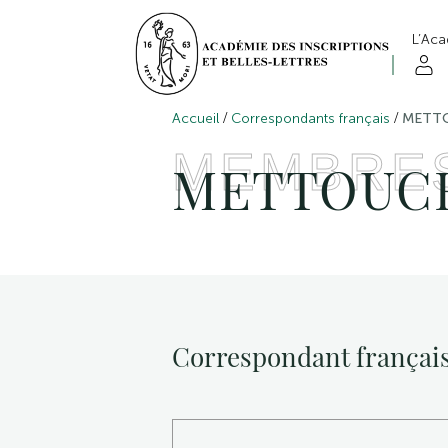
L’Ac
/
/
Accueil
Correspondants français
METTO
MEMBRE
METTOUCH
Correspondant françai