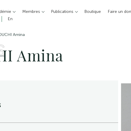
adémie
Membres
Publications
Boutique
Faire un do
En
UCHI Amina
S
I Amina
s