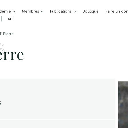
adémie
Membres
Publications
Boutique
Faire un do
En
 Pierre
S
erre
s