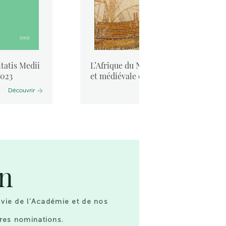
tatis Medii
L’Afrique du Nord antique
2023
et médiévale et la mer. ...
Découvrir
Découvrir
on
 vie de l’Académie et de nos
res nominations.