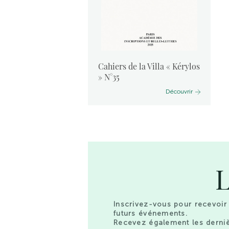
vants :
Cahiers de la Villa « Kérylos
 2024
» N°35
Découvrir
Découvrir
L
Inscrivez-vous pour recevoir 
futurs événements.
Recevez également les derniè