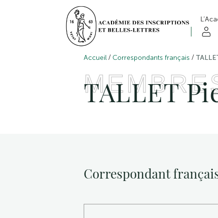
L’Ac
/
/
Accueil
Correspondants français
TALLET
MEMBRE
TALLET Pi
Correspondant françai