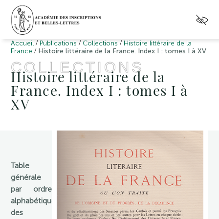
/
/
/
Accueil
Publications
Collections
Histoire littéraire de la
/
France
Histoire littéraire de la France. Index I : tomes I à XV
COLLECTIONS
Histoire littéraire de la
France. Index I : tomes I à
XV
Table
générale
par ordre
alphabétique
des