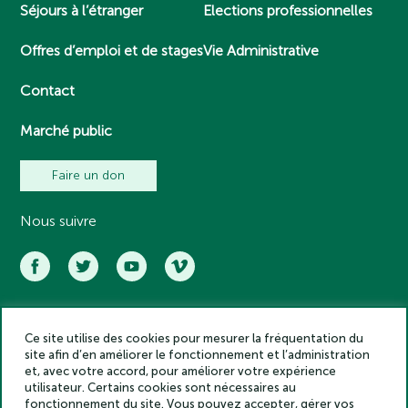
Séjours à l’étranger
Elections professionnelles
Offres d’emploi et de stages
Vie Administrative
Contact
Marché public
Faire un don
Nous suivre
Ce site utilise des cookies pour mesurer la fréquentation du
Académie des inscriptions et belles lettres – Tous droits réservés
site afin d’en améliorer le fonctionnement et l’administration
2025
et, avec votre accord, pour améliorer votre expérience
Politique de confidentialité
utilisateur. Certains cookies sont nécessaires au
Mentions légales
fonctionnement du site. Vous pouvez accepter, gérer vos