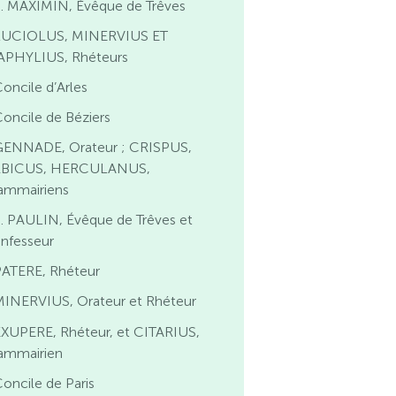
S. MAXIMIN, Évêque de Trêves
LUCIOLUS, MINERVIUS ET
APHYLIUS, Rhéteurs
oncile d’Arles
oncile de Béziers
GENNADE, Orateur ; CRISPUS,
BICUS, HERCULANUS,
ammairiens
. PAULIN, Évêque de Trêves et
nfesseur
PATERE, Rhéteur
MINERVIUS, Orateur et Rhéteur
EXUPERE, Rhéteur, et CITARIUS,
ammairien
oncile de Paris