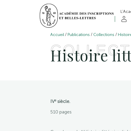
L’Ac
/
/
/
Accueil
Publications
Collections
Histoir
COLLECT
Histoire li
e
IV
siècle.
510 pages