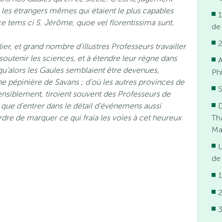
, les étrangers mêmes qui étaient le plus capables
1
 ce tems ci S. Jérôme, quoe vel florentissima sunt.
de
lier, et grand nombre d’illustres Professeurs travailler
soutenir les sciences, et à étendre leur règne dans
 qu’alors les Gaules semblaient être devenues,
Ph
pépinière de Savans ; d’où les autres provinces de
S
ensiblement, tiroient souvent des Professeurs de
que d’entrer dans le détail d’événemens aussi
D
’ordre de marquer ce qui fraïa les voïes à cet heureux
Th
Ma
de 
1
2
3