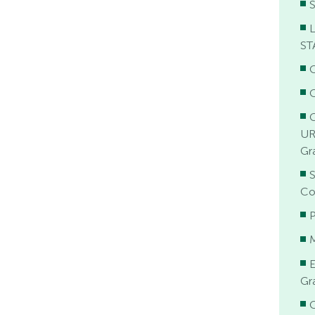
ST
C
C
UR
Gr
S
Co
Gr
C