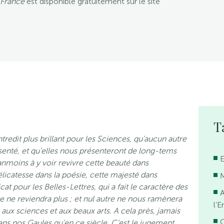
a France
est disponible gratuitement sur le site
T
tredit plus brillant pour les Sciences, qu’aucun autre
enté, et qu’elles nous présenteront de long-tems
anmoins à y voir revivre cette beauté dans
élicatesse dans la poësie, cette majesté dans
icat pour les Belles-Lettres, qui a fait le caractère des
e ne reviendra plus ; et nul autre ne nous ramènera
l’
 aux sciences et aux beaux arts. A cela près, jamais
C
dans nos Gaules qu’en ce siècle. C’est le jugement