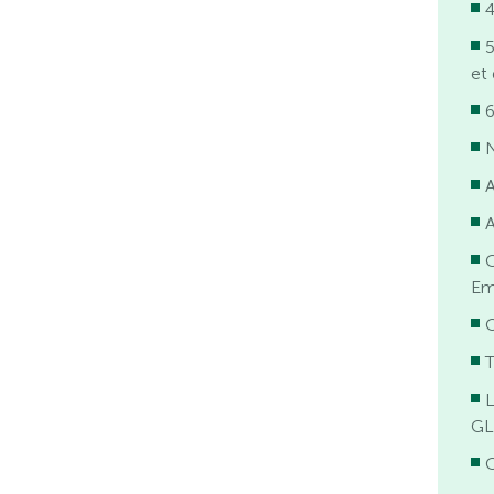
4
5
et 
6
N
Em
T
GL