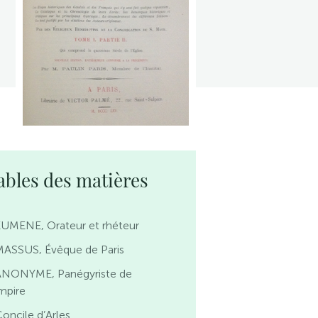
ables des matières
EUMENE, Orateur et rhéteur
MASSUS, Évêque de Paris
ANONYME, Panégyriste de
Empire
oncile d’Arles.