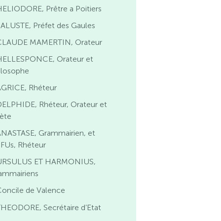
ELIODORE, Prêtre a Poitiers
SALUSTE, Préfet des Gaules
CLAUDE MAMERTIN, Orateur
HELLESPONCE, Orateur et
ilosophe
AGRICE, Rhéteur
DELPHIDE, Rhéteur, Orateur et
ète
ANASTASE, Grammairien, et
FUs, Rhéteur
URSULUS ET HARMONIUS,
ammairiens
Concile de Valence
THEODORE, Secrétaire d’Etat