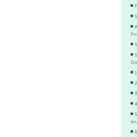
P
A
Po
S
Do
1
2
3
4
5
éru
6