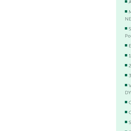
NE
S
Poi
1
2
3
DY
S