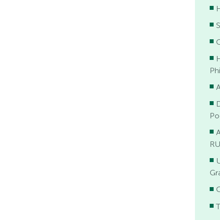
H
Ph
Po
RU
Gr