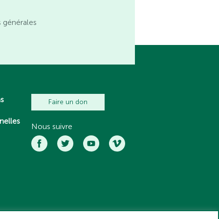
s générales
ns
Faire un don
nelles
Nous suivre