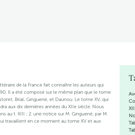
T
éraire de la France fait connaître les auteurs qui
1190. Il a été composé sur le même plan que le tome
Av
storet, Brial, Ginguené, et Daunou. Le tome XV, qui
Co
dra aux dix dernières années du XIIe siècle. Nous
XII
ons au t. XIII ; 2. une notice sur M. Ginguené, par M.
No
ui travaillent en ce moment au tome XV et aux
Ta
Tab