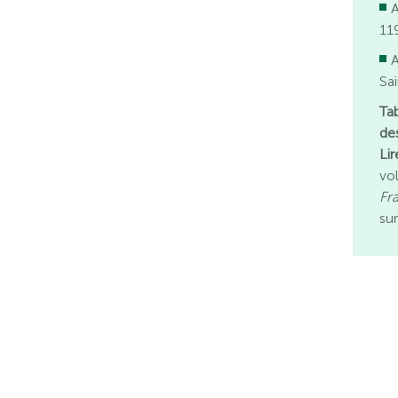
A
11
Sa
Ta
de
Li
vo
Fr
sur