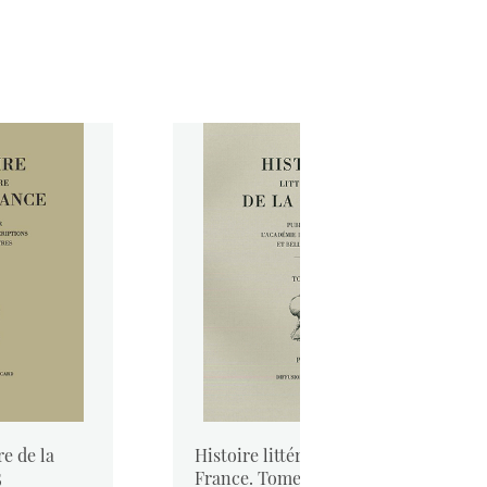
re de la
Histoire littéraire de la
5
France. Tome 44