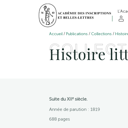
L’Ac
/
/
/
Accueil
Publications
Collections
Histoir
COLLECT
Histoire li
e
Suite du XII
siècle.
Année de parution : 1819
688 pages