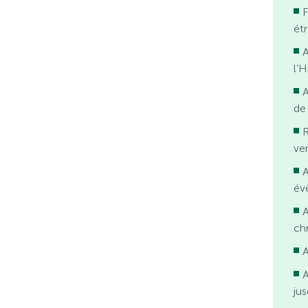
F
ét
l’H
de
R
ve
év
A
ch
A
ju