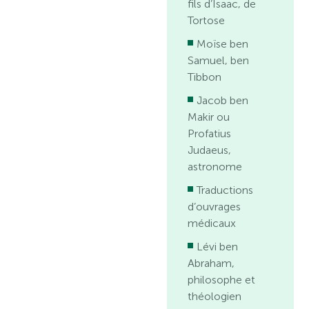
fils d’Isaac, de
Tortose
Moïse ben
Samuel, ben
Tibbon
Jacob ben
Makir ou
Profatius
Judaeus,
astronome
Traductions
d’ouvrages
médicaux
Lévi ben
Abraham,
philosophe et
théologien