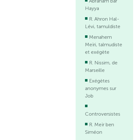
Abraham bar
Hayya
R. Ahron Hal-
Lévi, tamuldiste
Menahem
Meïri, talmudiste
et exégète
R. Nissim, de
Marseille
Exégètes
anonymes sur
Job
Controversistes
R. Meïr ben
Siméon