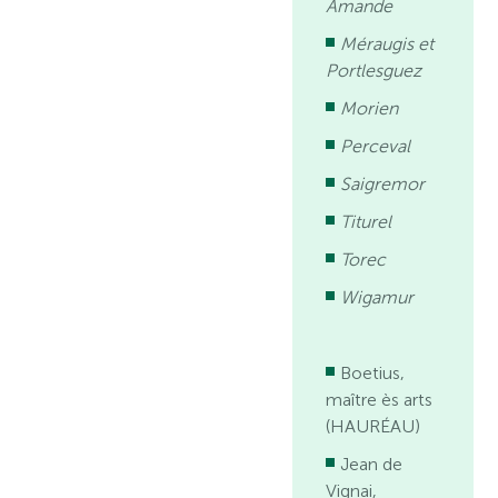
Amande
Méraugis et
Portlesguez
Morien
Perceval
Saigremor
Titurel
Torec
Wigamur
Boetius,
maître ès arts
(HAURÉAU)
Jean de
Vignai,