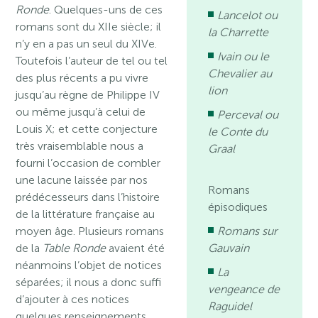
Ronde
. Quelques-uns de ces
Lancelot ou
romans sont du XIIe siècle; il
la Charrette
n’y en a pas un seul du XIVe.
Ivain ou le
Toutefois l’auteur de tel ou tel
Chevalier au
des plus récents a pu vivre
lion
jusqu’au règne de Philippe IV
ou même jusqu’à celui de
Perceval ou
Louis X; et cette conjecture
le Conte du
très vraisemblable nous a
Graal
fourni l’occasion de combler
une lacune laissée par nos
Romans
prédécesseurs dans l’histoire
épisodiques
de la littérature française au
moyen âge. Plusieurs romans
Romans sur
de la
Table Ronde
avaient été
Gauvain
néanmoins l’objet de notices
La
séparées; il nous a donc suffi
vengeance de
d’ajouter à ces notices
Raguidel
quelques renseignements