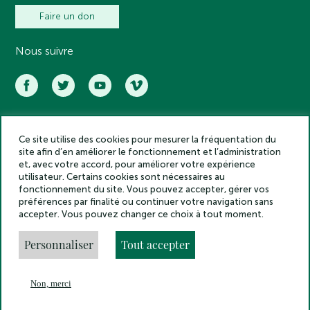
Faire un don
Nous suivre
Ce site utilise des cookies pour mesurer la fréquentation du
Académie des inscriptions et belles lettres – Tous droits réservés
site afin d’en améliorer le fonctionnement et l’administration
2025
et, avec votre accord, pour améliorer votre expérience
Politique de confidentialité
utilisateur. Certains cookies sont nécessaires au
Mentions légales
fonctionnement du site. Vous pouvez accepter, gérer vos
préférences par finalité ou continuer votre navigation sans
Crédits
accepter. Vous pouvez changer ce choix à tout moment.
Gestion des cookies
Made by
Personnaliser
Tout accepter
Non, merci
En
Menu