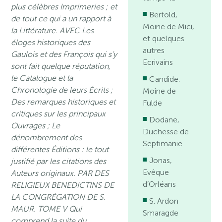
plus célèbres Imprimeries ; et
Bertold,
de tout ce qui a un rapport à
Moine de Mici,
la Littérature. AVEC Les
et quelques
éloges historiques des
autres
Gaulois et des François qui s’y
Ecrivains
sont fait quelque réputation,
le Catalogue et la
Candide,
Chronologie de leurs Écrits ;
Moine de
Des remarques historiques et
Fulde
critiques sur les principaux
Dodane,
Ouvrages ; Le
Duchesse de
dénombrement des
Septimanie
différentes Éditions : le tout
Jonas,
justifié par les citations des
Evêque
Auteurs originaux. PAR DES
d’Orléans
RELIGIEUX BENEDICTINS DE
LA CONGRÉGATION DE S.
S. Ardon
MAUR. TOME V Qui
Smaragde
comprend la suite du