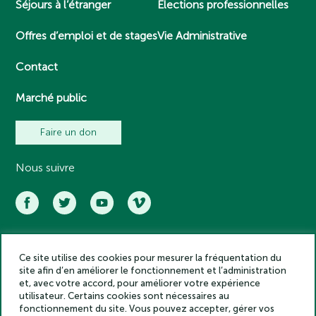
Séjours à l’étranger
Elections professionnelles
Offres d’emploi et de stages
Vie Administrative
Contact
Marché public
Faire un don
Nous suivre
Ce site utilise des cookies pour mesurer la fréquentation du
Académie des inscriptions et belles lettres – Tous droits réservés
site afin d’en améliorer le fonctionnement et l’administration
2025
et, avec votre accord, pour améliorer votre expérience
Politique de confidentialité
utilisateur. Certains cookies sont nécessaires au
Mentions légales
fonctionnement du site. Vous pouvez accepter, gérer vos