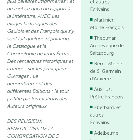
plus célèbres Imprimeries ; et
et autres
de tout ce qui a un rapport à
Ecrivains
la Littérature. AVEC Les
Martinien,
éloges historiques des
Moine François
Gaulois et des François qui s’y
Theolmar,
sont fait quelque réputation,
Archevêque de
le Catalogue et la
Saitzbourg
Chronologie de leurs Écrits ;
Des remarques historiques et
Rémi, Moine
critiques sur les principaux
de S. Germain
Ouvrages ; Le
d’Auxerre
dénombrement des
Auxilius,
différentes Éditions : le tout
Prêtre François
justifié par les citations des
Auteurs originaux.
Eberbard, et
autres
DES RELIGIEUX
Ecrivains
BENEDICTINS DE LA
Adelbelme,
CONGRÉGATION DE S.