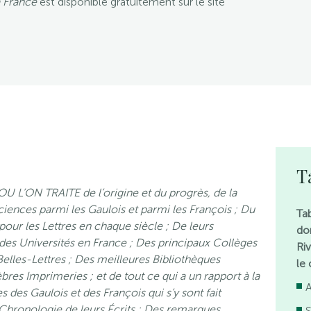
a France
est disponible gratuitement sur le site
T
L’ON TRAITE de l’origine et du progrès, de la
iences parmi les Gaulois et parmi les François ; Du
Ta
pour les Lettres en chaque siècle ; De leurs
don
des Universités en France ; Des principaux Collèges
Ri
elles-Lettres ; Des meilleures Bibliothèques
le
res Imprimeries ; et de tout ce qui a un rapport à la
s des Gaulois et des François qui s’y sont fait
 Chronologie de leurs Écrits ; Des remarques
S