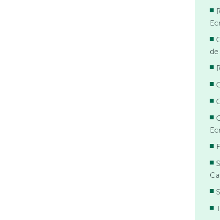
R
Ecr
G
de
G
G
Ecr
Ca
S
T