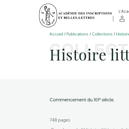
L’Ac
/
/
/
Accueil
Publications
Collections
Histoir
COLLECT
Histoire li
e
Commencement du XII
siècle.
748 pages