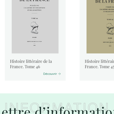
Histoire littéraire de la
Histoire littérai
France. Tome 46
France. Tome 4
Découvrir
INFORMATION
ettre d’informati