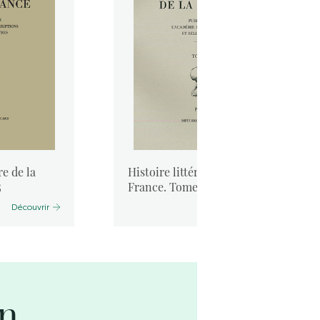
re de la
Histoire littéraire de la
5
France. Tome 44
Découvrir
Découvrir
on