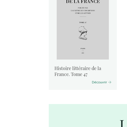
aire de la
Histoire littéraire de la
35
France. Tome 47
Découvrir
Découvrir
L