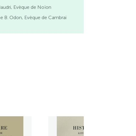
Baudri, Evèque de Noïon
Le B. Odon, Evèque de Cambrai