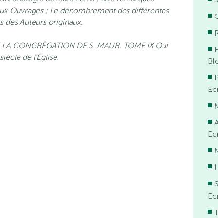
ipaux Ouvrages ; Le dénombrement des différentes
O
ons des Auteurs originaux.
R
 LA CONGRÉGATION DE S. MAUR. TOME IX Qui
E
cle de l’Église.
Blo
P
Ecr
A
Ecr
S
Ecr
T