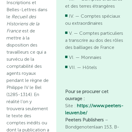
Inscriptions et
et des terres étrangères
Belles-Lettres dans
IV. — Comptes spéciaux
le
Recueil des
ou extraordinaires
Historiens de la
France
est de
V. — Comptes particuliers
mettre à la
a transcrire au dos des rôles
disposition des
des bailliages de France
travailleurs ce qui a
VI. — Monnaies
survécu de la
comptabilité des
VII. — Hôtels
agents royaux
pendant le règne de
Philippe IV le Bel
Pour se procurer cet
(1285-1314). En
ouvrage :
réalité l’on y
Site :
https://www.peeters-
trouvera seulement
leuven.be/
le texte des
Peeters Publishers
–
comptes inédits ou
Bondgenotenlaan 153, B-
dont la publication a