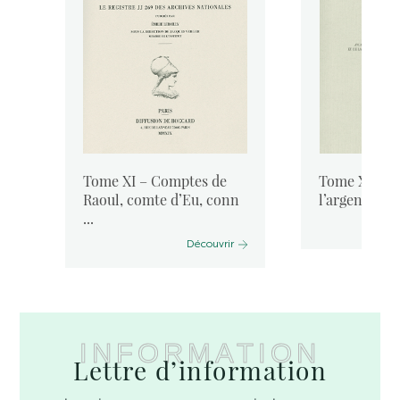
ux
Tome XI – Comptes de
Tome X-5 – 
Raoul, comte d’Eu, conn
l’argentier d
...
Découvrir
INFORMATION
Lettre d’information