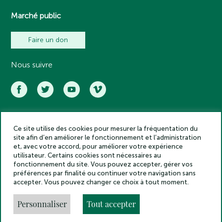
Marché public
Faire un don
Nous suivre
Ce site utilise des cookies pour mesurer la fréquentation du
Académie des inscriptions et belles lettres – Tous droits réservés
site afin d’en améliorer le fonctionnement et l’administration
2025
et, avec votre accord, pour améliorer votre expérience
Politique de confidentialité
utilisateur. Certains cookies sont nécessaires au
Mentions légales
fonctionnement du site. Vous pouvez accepter, gérer vos
préférences par finalité ou continuer votre navigation sans
Crédits
accepter. Vous pouvez changer ce choix à tout moment.
Gestion des cookies
Made by
Personnaliser
Tout accepter