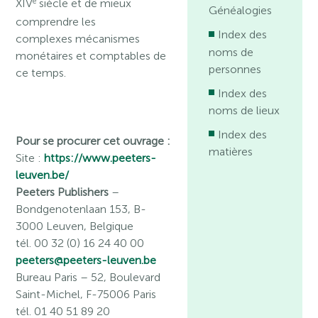
e
XIV
siècle et de mieux
Généalogies
comprendre les
Index des
complexes mécanismes
noms de
monétaires et comptables de
personnes
ce temps.
Index des
noms de lieux
Index des
Pour se procurer cet ouvrage :
matières
Site :
https://www.peeters-
leuven.be/
Peeters Publishers
–
Bondgenotenlaan 153, B-
3000 Leuven, Belgique
tél. 00 32 (0) 16 24 40 00
peeters@peeters-leuven.be
Bureau Paris
– 52, Boulevard
Saint-Michel, F-75006 Paris
tél. 01 40 51 89 20