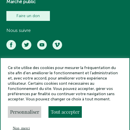
Marché public
Faire un don
Nous suivre
Ce site utilise des cookies pour mesurer la fréquentation du
Académie des inscriptions et belles lettres – Tous droits réservés
site afin d’en améliorer le fonctionnement et l’administration
2025
et, avec votre accord, pour améliorer votre expérience
Politique de confidentialité
utilisateur. Certains cookies sont nécessaires au
Mentions légales
fonctionnement du site. Vous pouvez accepter, gérer vos
préférences par finalité ou continuer votre navigation sans
Crédits
accepter. Vous pouvez changer ce choix à tout moment.
Gestion des cookies
Made by
Personnaliser
Tout accepter
Non, merci