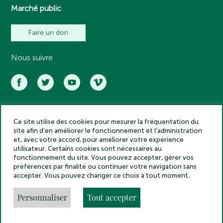
Marché public
Faire un don
Nous suivre
Ce site utilise des cookies pour mesurer la fréquentation du
Académie des inscriptions et belles lettres – Tous droits réservés
site afin d’en améliorer le fonctionnement et l’administration
2025
et, avec votre accord, pour améliorer votre expérience
Politique de confidentialité
utilisateur. Certains cookies sont nécessaires au
Mentions légales
fonctionnement du site. Vous pouvez accepter, gérer vos
préférences par finalité ou continuer votre navigation sans
Crédits
accepter. Vous pouvez changer ce choix à tout moment.
Gestion des cookies
Made by
Personnaliser
Tout accepter