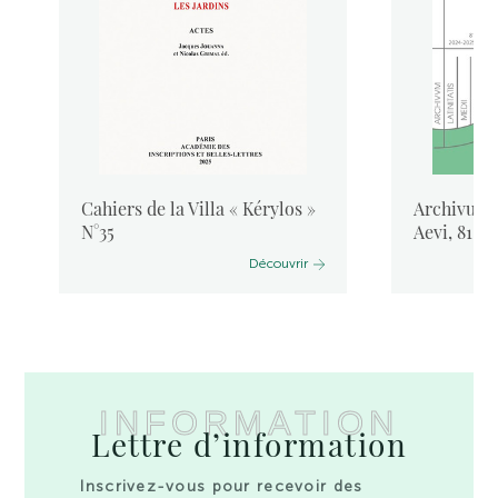
Cahiers de la Villa « Kérylos »
Archivum L
N°35
Aevi, 81, 
Découvrir
INFORMATION
Lettre d’information
Inscrivez-vous pour recevoir des