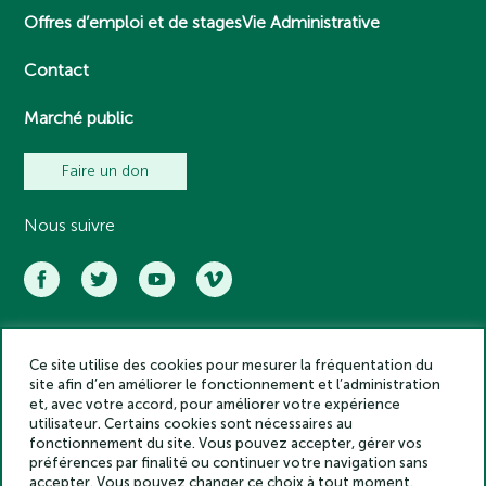
Offres d’emploi et de stages
Vie Administrative
Contact
Marché public
Faire un don
Nous suivre
Ce site utilise des cookies pour mesurer la fréquentation du
Académie des inscriptions et belles lettres – Tous droits réservés
site afin d’en améliorer le fonctionnement et l’administration
2025
et, avec votre accord, pour améliorer votre expérience
Politique de confidentialité
utilisateur. Certains cookies sont nécessaires au
Mentions légales
fonctionnement du site. Vous pouvez accepter, gérer vos
préférences par finalité ou continuer votre navigation sans
Crédits
accepter. Vous pouvez changer ce choix à tout moment.