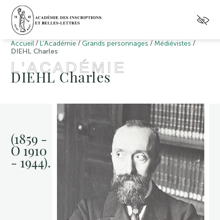
/
/
/
/
Accueil
L’Académie
Grands personnages
Médiévistes
DIEHL Charles
L'ACADÉMIE
DIEHL Charles
(1859 -
O 1910
- 1944).