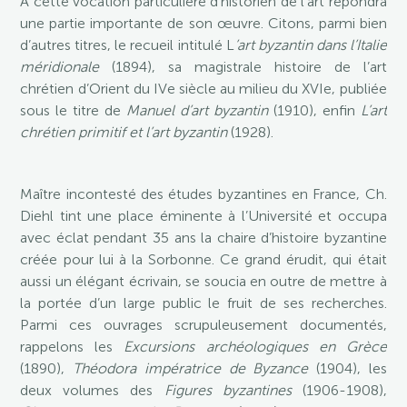
À cette vocation particulière d’historien de l’art répondra
une partie importante de son œuvre. Citons, parmi bien
d’autres titres, le recueil intitulé L
’art byzantin dans l’Italie
méridionale
(1894), sa magistrale histoire de l’art
chrétien d’Orient du IVe siècle au milieu du XVIe, publiée
sous le titre de
Manuel d’art byzantin
(1910), enfin
L’art
chrétien primitif et l’art byzantin
(1928).
Maître incontesté des études byzantines en France, Ch.
Diehl tint une place éminente à l’Université et occupa
avec éclat pendant 35 ans la chaire d’histoire byzantine
créée pour lui à la Sorbonne. Ce grand érudit, qui était
aussi un élégant écrivain, se soucia en outre de mettre à
la portée d’un large public le fruit de ses recherches.
Parmi ces ouvrages scrupuleusement documentés,
rappelons les
Excursions archéologiques en Grèce
(1890),
Théodora impératrice de Byzance
(1904), les
deux volumes des
Figures byzantines
(1906-1908),