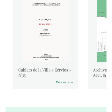
Cahiers de la Villa « Kérylos »
Archivum L
N°35
Aevi, 81, 
Découvrir