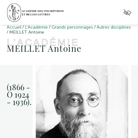
/
/
/
Accueil
L’Académie
Grands personnages
Autres disciplines
/
MEILLET Antoine
L'ACADÉMIE
MEILLET Antoine
(1866 -
O 1924
- 1936).